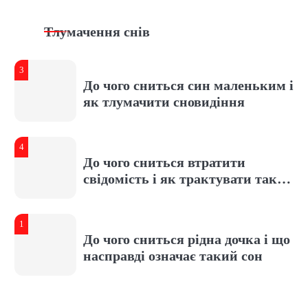
Що означає збирати яйця уві сні
та як тлумачити символ
Тлумачення снів
3
До чого сниться син маленьким і
як тлумачити сновидіння
4
До чого сниться втратити
свідомість і як трактувати такий
сон
1
До чого сниться рідна дочка і що
насправді означає такий сон
2