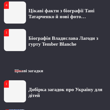
4
4
Цікаві факти з біографії Тані
51 роза – символика, значение и
Татарченко й нові фото
повод для подарка
радіоведучої
1
Біографія Владислава Лагоди з
гурту Tember Blanche
2
Що відомо про Сергія Мельника з
Цікаві загадки
шоу “Холостяк”: особисте життя,
кар’єра та актуальні новини
1
3
Добірка загадок про Україну для
Усе про Ксенію Вертинську:
дітей
особисте життя та кар’єра