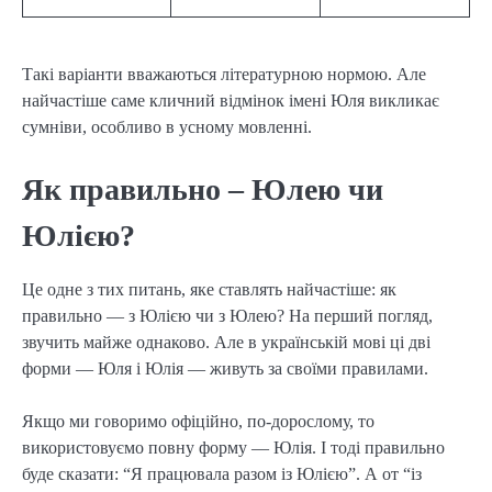
Такі варіанти вважаються літературною нормою. Але
найчастіше саме кличний відмінок імені Юля викликає
сумніви, особливо в усному мовленні.
Як правильно – Юлею чи
Юлією?
Це одне з тих питань, яке ставлять найчастіше: як
правильно — з Юлією чи з Юлею? На перший погляд,
звучить майже однаково. Але в українській мові ці дві
форми — Юля і Юлія — живуть за своїми правилами.
Якщо ми говоримо офіційно, по-дорослому, то
використовуємо повну форму — Юлія. І тоді правильно
буде сказати: “Я працювала разом із Юлією”. А от “із