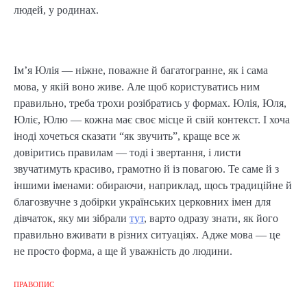
людей, у родинах.
Ім’я Юлія — ніжне, поважне й багатогранне, як і сама
мова, у якій воно живе. Але щоб користуватись ним
правильно, треба трохи розібратись у формах. Юлія, Юля,
Юліє, Юлю — кожна має своє місце й свій контекст. І хоча
іноді хочеться сказати “як звучить”, краще все ж
довіритись правилам — тоді і звертання, і листи
звучатимуть красиво, грамотно й із повагою. Те саме й з
іншими іменами: обираючи, наприклад, щось традиційне й
благозвучне з добірки українських церковних імен для
дівчаток, яку ми зібрали
тут
, варто одразу знати, як його
правильно вживати в різних ситуаціях. Адже мова — це
не просто форма, а ще й уважність до людини.
ПРАВОПИС