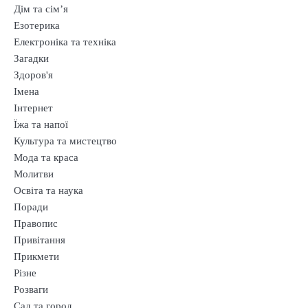
Дім та сім’я
Езотерика
Електроніка та техніка
Загадки
Здоров'я
Імена
Інтернет
Їжа та напої
Культура та мистецтво
Мода та краса
Молитви
2
Освіта та наука
Гарні привітання з Днем
Поради
народження для батька хлопця
Правопис
Привітання
3
Прикмети
Креативні побажання з нагоди
Різне
отримання водійських прав
Розваги
Сад та город