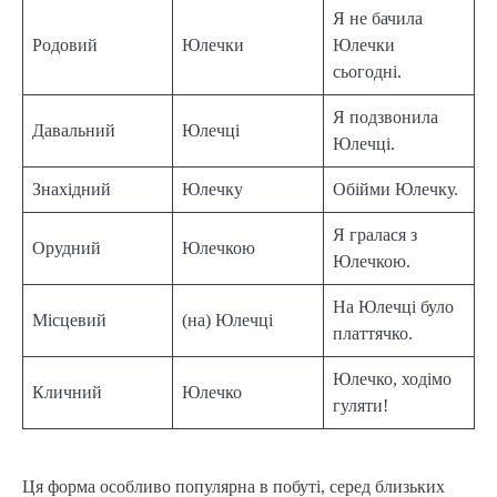
Я не бачила
Родовий
Юлечки
Юлечки
сьогодні.
Я подзвонила
Давальний
Юлечці
Юлечці.
Знахідний
Юлечку
Обійми Юлечку.
Я гралася з
Орудний
Юлечкою
Юлечкою.
На Юлечці було
Місцевий
(на) Юлечці
платтячко.
Юлечко, ходімо
Кличний
Юлечко
гуляти!
Ця форма особливо популярна в побуті, серед близьких