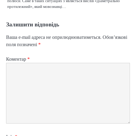
и
полюси. Саме в таких ситуаціях з’являється вислів «діаметрально
протилежний», який мовознавці…
с
і
Залишити відповідь
в
Ваша e-mail адреса не оприлюднюватиметься.
Обов’язкові
поля позначені
*
Коментар
*
2