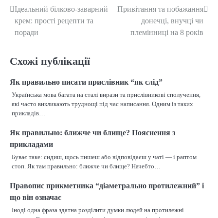
Ідеальний білково-заварний
Привітання та побажання
Н
крем: прості рецепти та
донечці, внучці чи
а
поради
племінниці на 8 років
в
Схожі публікації
і
г
Як правильно писати прислівник “як слід”
Українська мова багата на сталі вирази та прислівникові сполучення,
а
які часто викликають труднощі під час написання. Одним із таких
прикладів…
ц
і
Як правильно: ближче чи блище? Пояснення з
прикладами
я
Буває таке: сидиш, щось пишеш або відповідаєш у чаті — і раптом
стоп. Як там правильно: ближче чи блище? Начебто…
з
а
Правопис прикметника “діаметрально протилежний” і
що він означає
п
Іноді одна фраза здатна розділити думки людей на протилежні