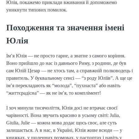
Юлія, покажемо приклади вживання й допоможемо
уникнути типових помилок.
Походження та значення імені
Юлія
Ім’я Юлія — не просто гарне, а знатне з самого коріння.
Воно прийшло до нас із давнього Риму, з родини, де був
сам Юлій Цезар — не хтось там, а справжній полководець і
правитель. У буквальному сенсі — “з роду Юліїв”. А ще це
ім’я перекладають як “молода”, “пухнаста” або навіть
“життєрадісна” — як не ім’я, то комплімент!
І хоч минули тисячоліття, Юлія досі не втрачає своєї
чарівності. Вона звучить красиво в усьому світі: Julia,
Giulia, Julie — кожна мова додає щось своє, але суть
залишається. А в нас, в Україні, Юлія живе всюди — у
книжках, у щоденних розмовах, у паспортах і навіть у