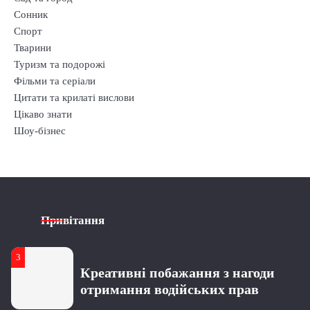
Сонник
4
Спорт
51 роза – символика, значение и
Тварини
повод для подарка
Туризм та подорожі
Фільми та серіали
Цитати та крилаті вислови
1
Цікаво знати
Бестселери Lullaby до 8 березня:
Шоу-бізнес
безпечні подарунки, які точно
сподобаються
2
2
Що відомо про Сергія Мельника з
Гарні привітання з Днем
шоу “Холостяк”: особисте життя,
народження для батька хлопця
кар’єра та актуальні новини
Привітання
3
3
Усе про Ксенію Вертинську:
Креативні побажання з нагоди
особисте життя та кар’єра
отримання водійських прав