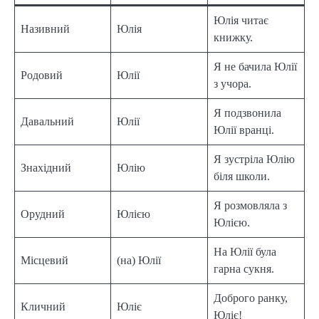
Юлія читає
Називний
Юлія
книжку.
Я не бачила Юлії
Родовий
Юлії
з учора.
Я подзвонила
Давальний
Юлії
Юлії вранці.
Я зустріла Юлію
Знахідний
Юлію
біля школи.
Я розмовляла з
Орудний
Юлією
Юлією.
На Юлії була
Місцевий
(на) Юлії
гарна сукня.
Доброго ранку,
Кличний
Юліє
Юліє!