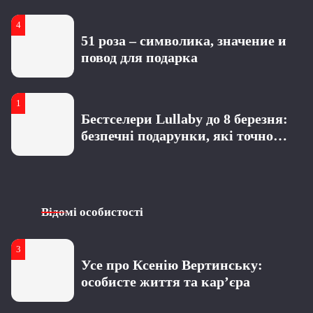
4
4
Цікаві факти з біографії Тані
51 роза – символика, значение и
Татарченко й нові фото
повод для подарка
радіоведучої
1
1
Біографія Владислава Лагоди з
Бестселери Lullaby до 8 березня:
гурту Tember Blanche
безпечні подарунки, які точно
сподобаються
2
2
Що відомо про Сергія Мельника з
Гарні привітання з Днем
шоу “Холостяк”: особисте життя,
Відомі особистості
народження для батька хлопця
кар’єра та актуальні новини
3
3
Усе про Ксенію Вертинську:
Креативні побажання з нагоди
особисте життя та кар’єра
отримання водійських прав