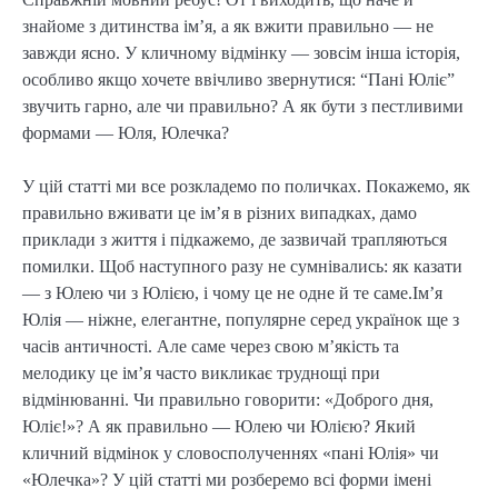
знайоме з дитинства ім’я, а як вжити правильно — не
завжди ясно. У кличному відмінку — зовсім інша історія,
особливо якщо хочете ввічливо звернутися: “Пані Юліє”
звучить гарно, але чи правильно? А як бути з пестливими
формами — Юля, Юлечка?
У цій статті ми все розкладемо по поличках. Покажемо, як
правильно вживати це ім’я в різних випадках, дамо
приклади з життя і підкажемо, де зазвичай трапляються
помилки. Щоб наступного разу не сумнівались: як казати
— з Юлею чи з Юлією, і чому це не одне й те саме.Ім’я
Юлія — ніжне, елегантне, популярне серед українок ще з
часів античності. Але саме через свою м’якість та
мелодику це ім’я часто викликає труднощі при
відмінюванні. Чи правильно говорити: «Доброго дня,
Юліє!»? А як правильно — Юлею чи Юлією? Який
кличний відмінок у словосполученнях «пані Юлія» чи
«Юлечка»? У цій статті ми розберемо всі форми імені