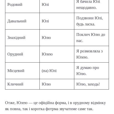
Я бачила Юлі
Родовий
Юлі
нещодавно.
Подзвони Юлі,
Давальний
Юлі
будь ласка.
Поклич Юлю до
Знахідний
Юлю
нас.
Я розмовляла з
Орудний
Юлею
Юлею.
Я думаю про
Місцевий
(на) Юлі
Юлю.
Кличний
Юлю
Юлю, заходь!
Отже, Юлею — це офіційна форма, і в орудному відмінку
як повна, так і коротка фотрма звучатиме саме так.