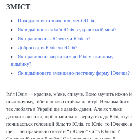
ЗМІСТ
Походження та значення імені Юлія
Як відмінюється ім’я Юлія в українській мові?
Як правильно – Юлею чи Юлією?
Доброго дня Юліє чи Юлія?
Як правильно звертатися до Юлі у кличному
відмінку?
Як відмінювати зменшено-пестливу форму Юлечка?
Ім’я Юлія — красиве, м’яке, співуче. Воно звучить ніжно й
по-жіночому, ніби шовкова стрічка на вітрі. Недарма його
так люблять в Україні ще з давніх-давен. Але як тільки
доходить до того, щоб правильно звернутись до Юлі, отут і
починається головний біль: то Юлія, то Юліє, то Юлечко, а
ще — чи правильно сказати “з Юлею” чи “з Юлією”?
Справжній мовний ребус! От і виходить, що наче й