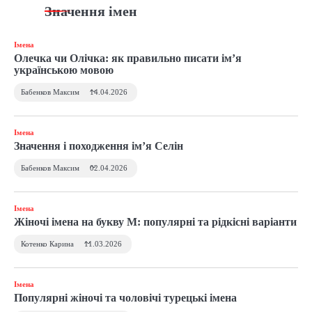
Що означає збирати яйця уві сні
Значення імен
та як тлумачити символ
Імена
Олечка чи Олічка: як правильно писати ім’я
українською мовою
3
До чого сниться син маленьким і
Бабенков Максим
14.04.2026
як тлумачити сновидіння
Імена
Значення і походження ім’я Селін
4
До чого сниться втратити
Бабенков Максим
02.04.2026
свідомість і як трактувати такий
сон
Імена
Жіночі імена на букву М: популярні та рідкісні варіанти
Котенко Карина
11.03.2026
Імена
Популярні жіночі та чоловічі турецькі імена