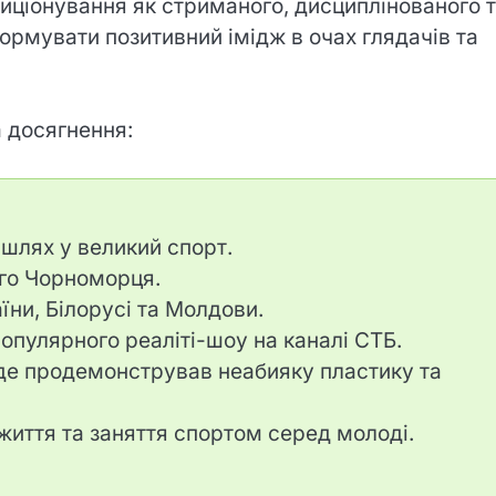
зиціонування як стриманого, дисциплінованого 
рмувати позитивний імідж в очах глядачів та
а досягнення:
 шлях у великий спорт.
го Чорноморця.
їни, Білорусі та Молдови.
опулярного реаліті-шоу на каналі СТБ.
, де продемонстрував неабияку пластику та
життя та заняття спортом серед молоді.