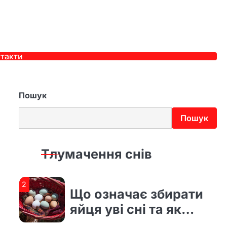
3
До чого сниться син
маленьким і як
тлумачити
такти
сновидіння
4
До чого сниться
втратити свідомість і
Пошук
як трактувати такий
Пошук
сон
1
До чого сниться рідна
дочка і що насправді
Тлумачення снів
означає такий сон
2
Що означає збирати
яйця уві сні та як
тлумачити символ