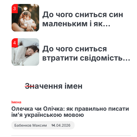
3
До чого сниться син
маленьким і як
тлумачити
сновидіння
4
До чого сниться
втратити свідомість і
як трактувати такий
сон
1
До чого сниться рідна
Значення імен
дочка і що насправді
означає такий сон
Імена
Олечка чи Олічка: як правильно писати
2
ім’я українською мовою
Що означає збирати
яйця уві сні та як
Бабенков Максим
14.04.2026
тлумачити символ