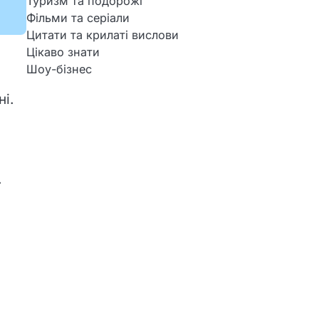
Туризм та подорожі
Фільми та серіали
Цитати та крилаті вислови
Цікаво знати
Шоу-бізнес
і.
.