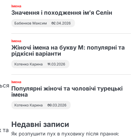
Імена
3
Значення і походження ім’я Селін
До чого сниться син
маленьким і як
Бабенков Максим
02.04.2026
тлумачити
сновидіння
Імена
4
Жіночі імена на букву М: популярні та
До чого сниться
рідкісні варіанти
втратити свідомість і
Котенко Карина
11.03.2026
як трактувати такий
сон
Імена
ться
Популярні жіночі та чоловічі турецькі
імена
Котенко Карина
09.03.2026
Недавні записи
 та
Як розпушити пух в пуховику після прання: