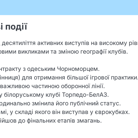
 події
есятиліття активних виступів на високому рівн
вими викликами та зміною географії клубів.
нтракту з одеським Чорноморцем.
інниця) для отримання більшої ігрової практики
 важливою частиною оборонної лінії.
у білоруському клубі Торпедо-БелАЗ.
ардинально змінила його публічний статус.
і, у складі якого він виступав у єврокубках.
дійшов до фінальних етапів змагань.