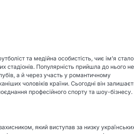
тболіст та медійна особистість, чиє ім’я стало
 стадіонів. Популярність прийшла до нього не
лубів, а й через участь у романтичному
жаніших чоловіків країни. Сьогодні він залишає
поєднання професійного спорту та шоу-бізнесу.
ахисником, який виступав за низку українських