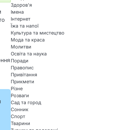
Здоров'я
и
Імена
Інтернет
то
Їжа та напої
Культура та мистецтво
Мода та краса
Молитви
Освіта та наука
ення
Поради
Правопис
Привітання
Прикмети
Різне
Розваги
и
Сад та город
Сонник
Спорт
Тварини