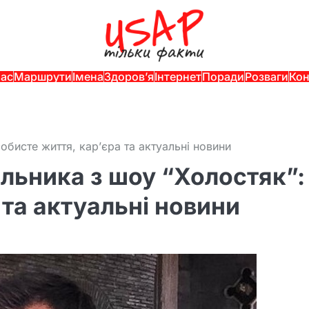
нас
Маршрути
Імена
Здоров’я
Інтернет
Поради
Розваги
Кон
бисте життя, кар’єра та актуальні новини
льника з шоу “Холостяк”:
 та актуальні новини