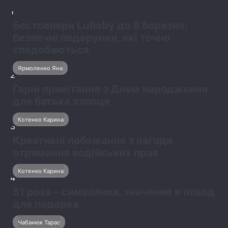
1
Бестселери Lullaby до 8 березня:
безпечні подарунки, які точно
сподобаються
Ярмоленко Яна
2
Гарні привітання з Днем народження
для батька хлопця
Котенко Карина
3
Креативні побажання з нагоди
отримання водійських прав
Котенко Карина
4
51 роза – символика, значение и повод
для подарка
Чабанюк Тарас