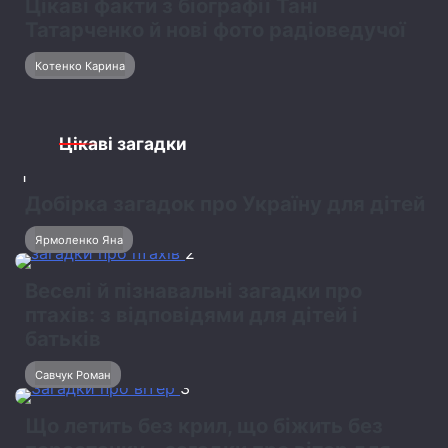
Цікаві факти з біографії Тані
Татарченко й нові фото радіоведучої
Котенко Карина
Цікаві загадки
1
Добірка загадок про Україну для дітей
Ярмоленко Яна
2
Веселі й пізнавальні загадки про
птахів: з відповідями для дітей і
батьків
Савчук Роман
3
Що летить без крил, що біжить без