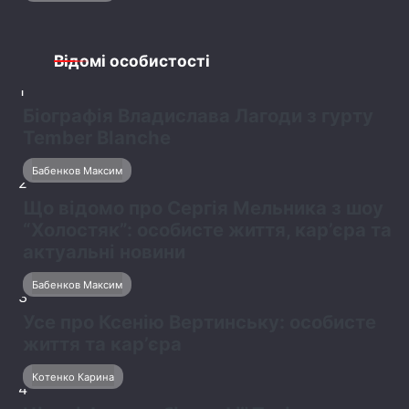
Відомі особистості
1
Біографія Владислава Лагоди з гурту
Tember Blanche
Бабенков Максим
2
Що відомо про Сергія Мельника з шоу
“Холостяк”: особисте життя, кар’єра та
актуальні новини
Бабенков Максим
3
Усе про Ксенію Вертинську: особисте
життя та кар’єра
Котенко Карина
4