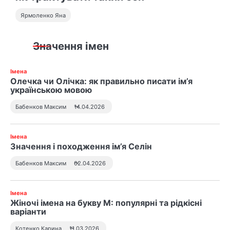
с
а
Ярмоленко Яна
м
Значення імен
и
Імена
Олечка чи Олічка: як правильно писати ім’я
українською мовою
Бабенков Максим
14.04.2026
Імена
Значення і походження ім’я Селін
Бабенков Максим
02.04.2026
Імена
Жіночі імена на букву М: популярні та рідкісні
варіанти
Котенко Карина
11.03.2026