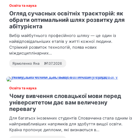
Освіта та наука
Огляд сучасных освітніх траєкторій: як
обрати оптимальний шлях розвитку для
абітурієнта
Вибір майбутнього професійного шляху — це один із
найвідповідальніших етапів у житті кожної людини.
Стрімкий розвиток технологій, поява нових
міждисциплінарних…
Ярмоленко Яна
27.07.2026
Освіта та наука
Чому вивчення словацької мови перед
університетом дає вам величезну
перевагу
Для багатьох іноземних студентів Словаччина стала одним із
найпривабливіших напрямків для здобуття вищої освіти.
Країна пропонує дипломи, які визнаються в…