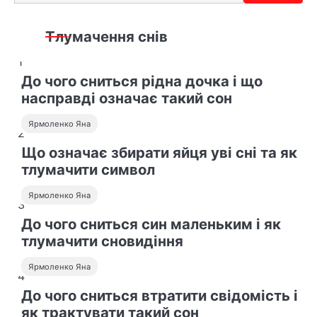
і
г
Тлумачення снів
а
1
До чого сниться рідна дочка і що
ц
насправді означає такий сон
і
Ярмоленко Яна
2
я
Що означає збирати яйця уві сні та як
з
тлумачити символ
а
Ярмоленко Яна
3
з
До чого сниться син маленьким і як
а
тлумачити сновидіння
п
Ярмоленко Яна
4
и
До чого сниться втратити свідомість і
як трактувати такий сон