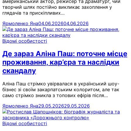
американський актор, режисер та драматург, чий
творчий шлях постійно викликає захоплення у
глядачів та прискіпливих…
Ярмоленко Яна
04.06.2026
04.06.2026
Відомі особистості
Де зараз Аліна Паш: поточне місце
проживання, кар’єра та наслідки
скандалу
Аліна Паш стрімко увірвалася в український шоу-
бізнес зі своїм закарпатським колоритом, але так
само стрімко зникла з топових ефірів після…
Ярмоленко Яна
29.05.2026
29.05.2026
Відомі особистості