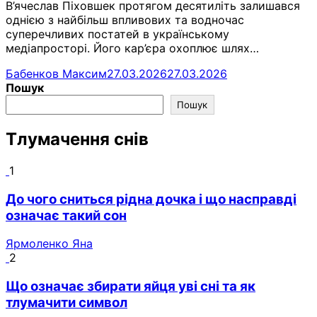
В’ячеслав Піховшек протягом десятиліть залишався
однією з найбільш впливових та водночас
суперечливих постатей в українському
медіапросторі. Його кар’єра охоплює шлях…
Бабенков Максим
27.03.2026
27.03.2026
Пошук
Пошук
Тлумачення снів
1
До чого сниться рідна дочка і що насправді
означає такий сон
Ярмоленко Яна
2
Що означає збирати яйця уві сні та як
тлумачити символ