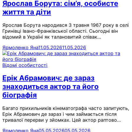
Ярослав Борута: сім’я, особисте
життя та діти
Ярослав Борута народився 3 травня 1967 року в селі
Гринівці Івано-Франківської області. Сьогодні він
відомий в Україні як талановитий співак…
Ярмоленко Яна
11.05.2026
11.05.2026
Відомі особистості
Ерік Абрамович: де зараз
знаходиться актор та його
біографія
Багато прихильників кінематографа часто запитують,
Ерік Абрамович де зараз і чим займається після
тривалої перерви у зйомках. Цей актор раптово…
Ярмоленко Яна
05.05.2026
05.05.2026