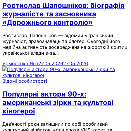
Ростислав Шапошніков: біографія
журналіста та засновника
«Дорожнього контролю»
Ростислав Шапошніков — відомий український
журналіст, правознавець та блогер. Сьогодні його
медійна активність зосереджена на жорсткій критиці
української влади з-за…
Ярмоленко Яна
27.05.2026
27.05.2026
Відомі особистості
Популярні актори 90-х:
американські зірки та культові
кіногерої
Дев’яності роки залишили по собі особливий
культурний відбиток, коли епоха VHS-касет та