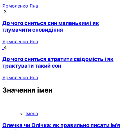
Ярмоленко Яна
3
До чого сниться син маленьким і як
тлумачити сновидіння
Ярмоленко Яна
4
До чого сниться втратити свідомість і як
трактувати такий сон
Ярмоленко Яна
Значення імен
Імена
Олечка чи Олічка: як правильно писати ім’я