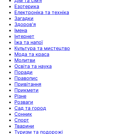
Дім та сім’я
Езотерика
Електроніка та техніка
Загадки
Здоров'я
Імена
Інтернет
Їжа та напої
Культура та мистецтво
Мода та краса
Молитви
Освіта та наука
Поради
Правопис
Привітання
Прикмети
Різне
Розваги
Сад та город
Сонник
Спорт
Тварини
Туризм та подорожі