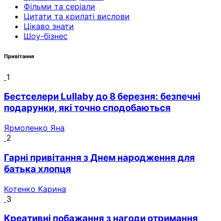
Фільми та серіали
Цитати та крилаті вислови
Цікаво знати
Шоу-бізнес
Привітання
1
Бестселери Lullaby до 8 березня: безпечні
подарунки, які точно сподобаються
Ярмоленко Яна
2
Гарні привітання з Днем народження для
батька хлопця
Котенко Карина
3
Креативні побажання з нагоди отримання