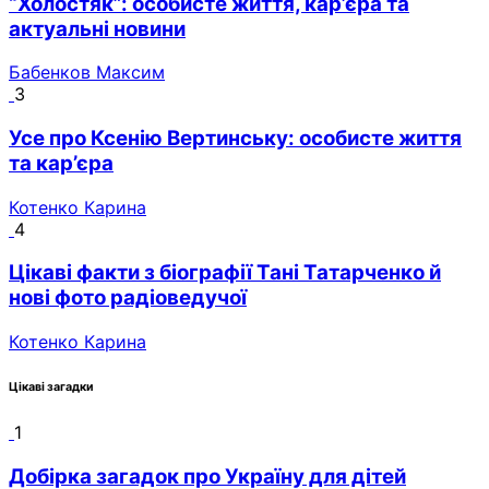
“Холостяк”: особисте життя, кар’єра та
актуальні новини
Бабенков Максим
3
Усе про Ксенію Вертинську: особисте життя
та кар’єра
Котенко Карина
4
Цікаві факти з біографії Тані Татарченко й
нові фото радіоведучої
Котенко Карина
Цікаві загадки
1
Добірка загадок про Україну для дітей