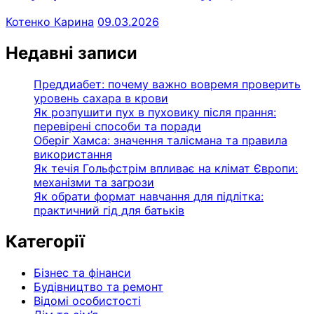
Котенко Карина
09.03.2026
Недавні записи
Преддиабет: почему важно вовремя проверить
уровень сахара в крови
Як розпушити пух в пуховику після прання:
перевірені способи та поради
Оберіг Хамса: значення талісмана та правила
використання
Як течія Гольфстрім впливає на клімат Європи:
механізми та загрози
Як обрати формат навчання для підлітка:
практичний гід для батьків
Категорії
Бізнес та фінанси
Будівництво та ремонт
Відомі особистості