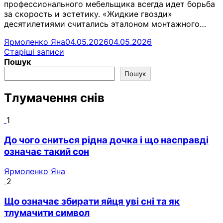
профессионального мебельщика всегда идет борьба
за скорость и эстетику. «Жидкие гвозди»
десятилетиями считались эталоном монтажного…
Ярмоленко Яна
04.05.2026
04.05.2026
Навігація
Старіші записи
Пошук
за
Пошук
записами
Тлумачення снів
1
До чого сниться рідна дочка і що насправді
означає такий сон
Ярмоленко Яна
2
Що означає збирати яйця уві сні та як
тлумачити символ