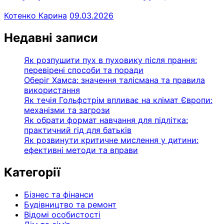
Котенко Карина
09.03.2026
Недавні записи
Як розпушити пух в пуховику після прання:
перевірені способи та поради
Оберіг Хамса: значення талісмана та правила
використання
Як течія Гольфстрім впливає на клімат Європи:
механізми та загрози
Як обрати формат навчання для підлітка:
практичний гід для батьків
Як розвинути критичне мислення у дитини:
ефективні методи та вправи
Категорії
Бізнес та фінанси
Будівництво та ремонт
Відомі особистості