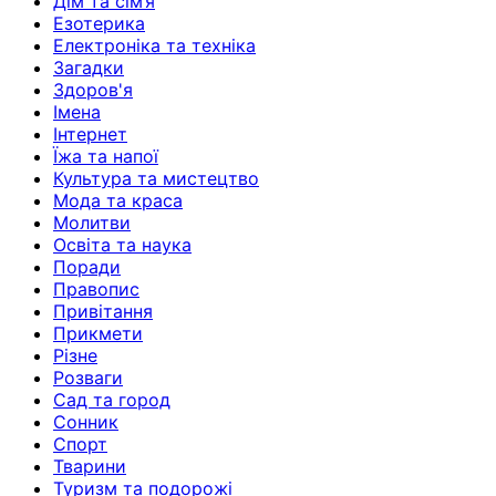
Дім та сім’я
Езотерика
Електроніка та техніка
Загадки
Здоров'я
Імена
Інтернет
Їжа та напої
Культура та мистецтво
Мода та краса
Молитви
Освіта та наука
Поради
Правопис
Привітання
Прикмети
Різне
Розваги
Сад та город
Сонник
Спорт
Тварини
Туризм та подорожі