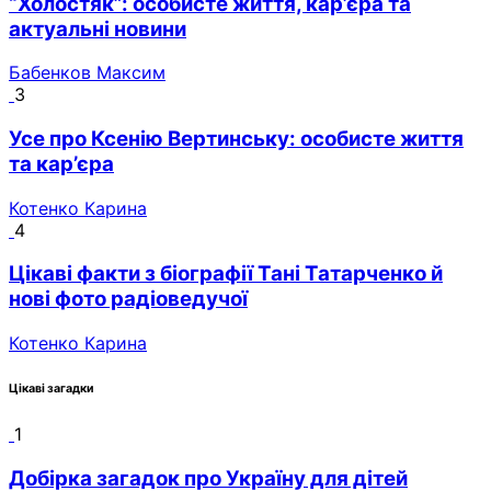
“Холостяк”: особисте життя, кар’єра та
актуальні новини
Бабенков Максим
3
Усе про Ксенію Вертинську: особисте життя
та кар’єра
Котенко Карина
4
Цікаві факти з біографії Тані Татарченко й
нові фото радіоведучої
Котенко Карина
Цікаві загадки
1
Добірка загадок про Україну для дітей