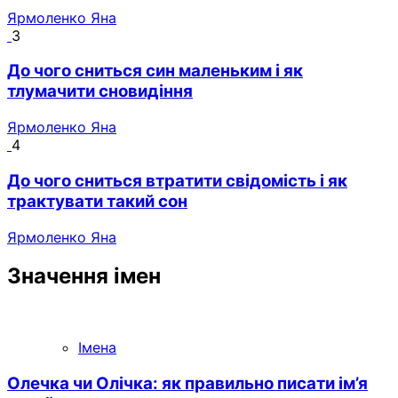
Ярмоленко Яна
3
До чого сниться син маленьким і як
тлумачити сновидіння
Ярмоленко Яна
4
До чого сниться втратити свідомість і як
трактувати такий сон
Ярмоленко Яна
Значення імен
Імена
Олечка чи Олічка: як правильно писати ім’я