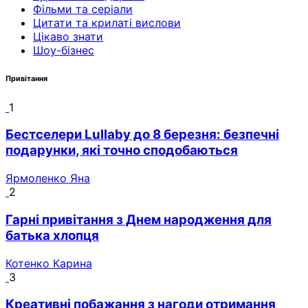
Фільми та серіали
Цитати та крилаті вислови
Цікаво знати
Шоу-бізнес
Привітання
1
Бестселери Lullaby до 8 березня: безпечні
подарунки, які точно сподобаються
Ярмоленко Яна
2
Гарні привітання з Днем народження для
батька хлопця
Котенко Карина
3
Креативні побажання з нагоди отримання