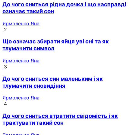
До чого сниться рідна дочка і що насправді
означає такий сон
Ярмоленко Яна
2
Що означає збирати яйця уві сні та як
тлумачити символ
Ярмоленко Яна
3
До чого сниться син маленьким і як
тлумачити сновидіння
Ярмоленко Яна
4
До чого сниться втратити свідомість і як
трактувати такий сон
Ярмоленко Яна