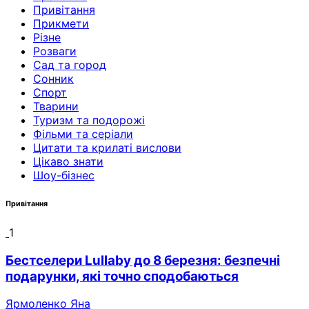
Привітання
Прикмети
Різне
Розваги
Сад та город
Сонник
Спорт
Тварини
Туризм та подорожі
Фільми та серіали
Цитати та крилаті вислови
Цікаво знати
Шоу-бізнес
Привітання
1
Бестселери Lullaby до 8 березня: безпечні
подарунки, які точно сподобаються
Ярмоленко Яна