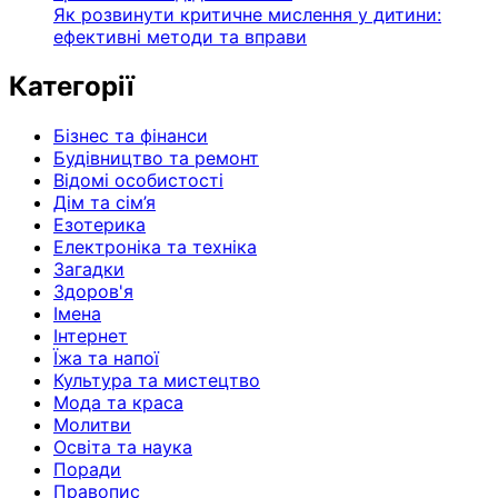
Як розвинути критичне мислення у дитини:
ефективні методи та вправи
Категорії
Бізнес та фінанси
Будівництво та ремонт
Відомі особистості
Дім та сім’я
Езотерика
Електроніка та техніка
Загадки
Здоров'я
Імена
Інтернет
Їжа та напої
Культура та мистецтво
Мода та краса
Молитви
Освіта та наука
Поради
Правопис