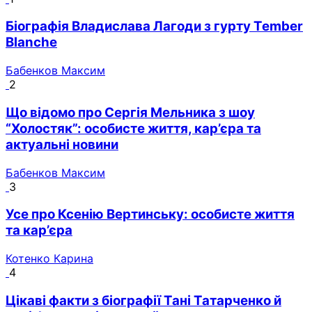
Біографія Владислава Лагоди з гурту Tember
Blanche
Бабенков Максим
2
Що відомо про Сергія Мельника з шоу
“Холостяк”: особисте життя, кар’єра та
актуальні новини
Бабенков Максим
3
Усе про Ксенію Вертинську: особисте життя
та кар’єра
Котенко Карина
4
Цікаві факти з біографії Тані Татарченко й