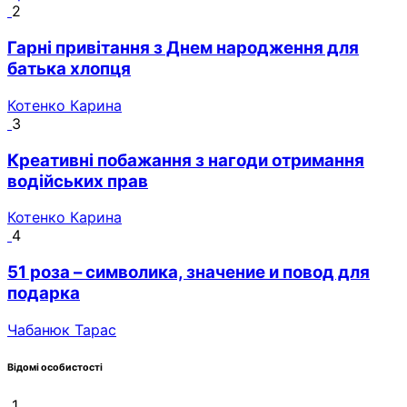
2
Гарні привітання з Днем народження для
батька хлопця
Котенко Карина
3
Креативні побажання з нагоди отримання
водійських прав
Котенко Карина
4
51 роза – символика, значение и повод для
подарка
Чабанюк Тарас
Відомі особистості
1