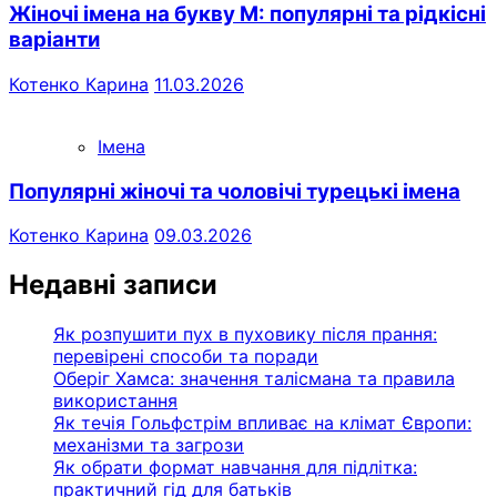
Жіночі імена на букву М: популярні та рідкісні
варіанти
Котенко Карина
11.03.2026
Імена
Популярні жіночі та чоловічі турецькі імена
Котенко Карина
09.03.2026
Недавні записи
Як розпушити пух в пуховику після прання:
перевірені способи та поради
Оберіг Хамса: значення талісмана та правила
використання
Як течія Гольфстрім впливає на клімат Європи:
механізми та загрози
Як обрати формат навчання для підлітка:
практичний гід для батьків