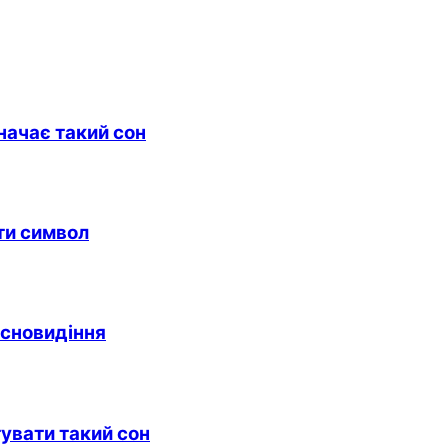
начає такий сон
ити символ
 сновидіння
тувати такий сон