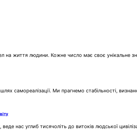
ел на життя людини. Кожне число має своє унікальне з
 шлях самореалізації. Ми прагнемо стабільності, визнан
віту
 веде нас углиб тисячоліть до витоків людської цивілі