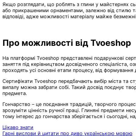
Якщо розглядати, що роблять з глини у майстернях сь
або прикрашеними орнаментами, залежно від стилю та
відповіді, адже можливості матеріалу майже безмежні
Про можливості від Tvoeshop
На платформі Tvoeshop представлені подарункові серт
заняття під керівництвом досвідченого спеціаліста, 
проходять усі основні етапи процесу, від формування
Сертифікати Tvoeshop передбачають вибір міста та сту
випалу можна забрати собі. Такий досвід поєднує твор
предмета.
Гончарство – це поєднання традицій, творчого проце
зрозуміти цінність ручної праці. Глиняні предмети не
тому інтерес до гончарства зберігається і сьогодні, н
Цікаво знати
Навігація
Гарні вислови й цитати про диво українською мовою