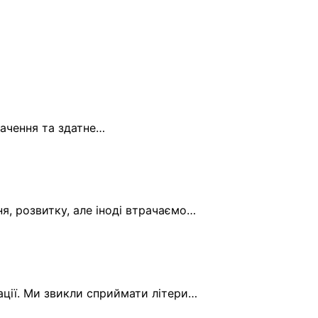
начення та здатне…
ня, розвитку, але іноді втрачаємо…
зації. Ми звикли сприймати літери…