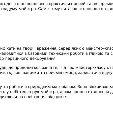
огодні, то це поєднання практичних речей та авторськ
 задуму майстра. Саме тому питання стосовно того, щ
.
ифікати на творчі враження, серед яких є майстер-клас
ознайомитися з базовими техніками роботи з глиною та 
 до первинного декорування.
дії, де проводиться заняття. Під час майстер-класу ств
чість, нові навички та приємні емоції, залишаючи відч
су та роботи з природним матеріалом. Воно відкриває 
суть у собі тепло рук майстра, а сам процес створення
адихаючи на нові творчі відкриття.