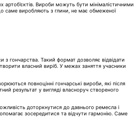
их артоб’єктів. Вироби можуть бути мінімалістичними
о саме виробляють з глини, не має обмеженої
и з гончарства. Такий формат дозволяє відвідати
створити власний виріб. У межах заняття учасники
орюються повноцінні гончарські вироби, які після
утний результат у вигляді власноруч створеного
можливість доторкнутися до давнього ремесла і
 допомагає зосередитися та відчути гармонію. Саме