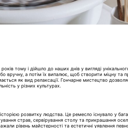
 років тому і дійшло до наших днів у вигляді унікальн
о вручну, а потім їх випалює, щоб створити міцну та п
мається як вид релаксації. Гончарне мистецтво дозволя
ьність у різних культурах.
 історією розвитку людства. Це ремесло існувало у багат
тування страв, сервірування столу та прикрашання осел
ражали рівень майстерності та естетичні уявлення певно