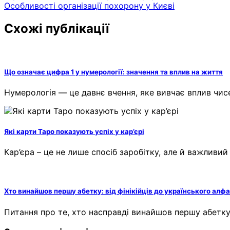
Особливості організації похорону у Києві
записів
Схожі публікації
Що означає цифра 1 у нумерології: значення та вплив на життя
Нумерологія — це давнє вчення, яке вивчає вплив чис
Які карти Таро показують успіх у кар’єрі
Кар’єра – це не лише спосіб заробітку, але й важливий
Хто винайшов першу абетку: від фінікійців до українського алфа
Питання про те, хто насправді винайшов першу абетку,