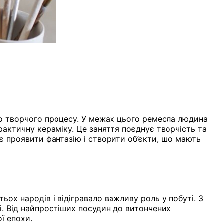
ого творчого процесу. У межах цього ремесла людина
рактичну кераміку. Це заняття поєднує творчість та
є проявити фантазію і створити об’єкти, що мають
ьох народів і відігравало важливу роль у побуті. З
і. Від найпростіших посудин до витончених
ї епохи.