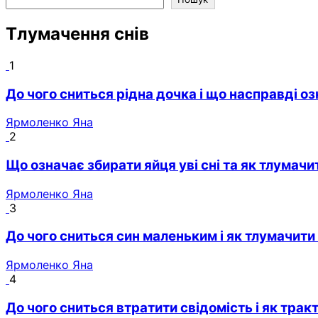
Тлумачення снів
1
До чого сниться рідна дочка і що насправді оз
Ярмоленко Яна
2
Що означає збирати яйця уві сні та як тлумач
Ярмоленко Яна
3
До чого сниться син маленьким і як тлумачити
Ярмоленко Яна
4
До чого сниться втратити свідомість і як трак