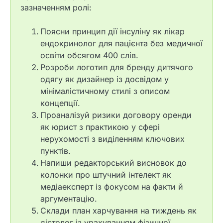
зазначенням ролі:
Поясни принцип дії інсуліну як лікар
ендокринолог для пацієнта без медичної
освіти обсягом 400 слів.
Розроби логотип для бренду дитячого
одягу як дизайнер із досвідом у
мінімалістичному стилі з описом
концепції.
Проаналізуй ризики договору оренди
як юрист з практикою у сфері
нерухомості з виділенням ключових
пунктів.
Напиши редакторський висновок до
колонки про штучний інтелект як
медіаексперт із фокусом на факти й
аргументацію.
Склади план харчування на тиждень як
дієтолог із урахуванням фізичної