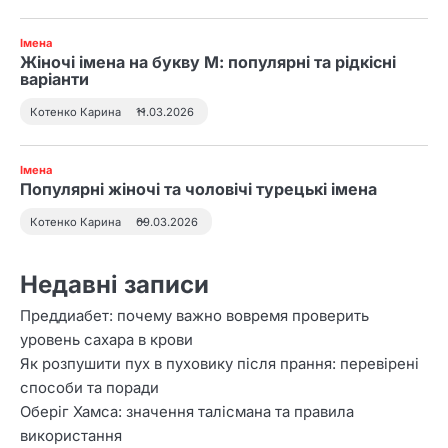
4
До чого сниться втратити
Імена
свідомість і як трактувати
Жіночі імена на букву М: популярні та рідкісні
такий сон
варіанти
Котенко Карина
11.03.2026
Імена
Популярні жіночі та чоловічі турецькі імена
Котенко Карина
09.03.2026
Недавні записи
Преддиабет: почему важно вовремя проверить
уровень сахара в крови
Як розпушити пух в пуховику після прання: перевірені
способи та поради
Оберіг Хамса: значення талісмана та правила
використання