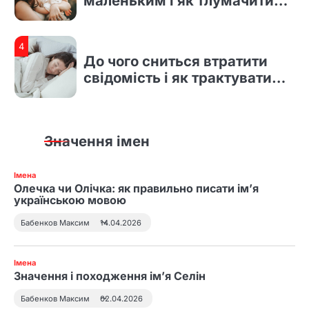
4
До чого сниться втратити
свідомість і як трактувати
такий сон
1
До чого сниться рідна дочка
і що насправді означає такий
сон
Значення імен
2
Що означає збирати яйця уві
Імена
Олечка чи Олічка: як правильно писати ім’я
сні та як тлумачити символ
українською мовою
Бабенков Максим
14.04.2026
3
До чого сниться син
Імена
маленьким і як тлумачити
Значення і походження ім’я Селін
сновидіння
Бабенков Максим
02.04.2026