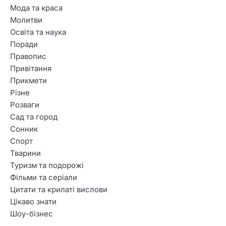
Мода та краса
Молитви
Освіта та наука
Поради
Правопис
2
Гарні привітання з Днем
Привітання
народження для батька
Прикмети
хлопця
Різне
Розваги
3
Сад та город
Креативні побажання з
Сонник
нагоди отримання водійських
Спорт
прав
Тварини
Туризм та подорожі
4
Фільми та серіали
51 роза – символика,
Цитати та крилаті вислови
значение и повод для подарка
Цікаво знати
Шоу-бізнес