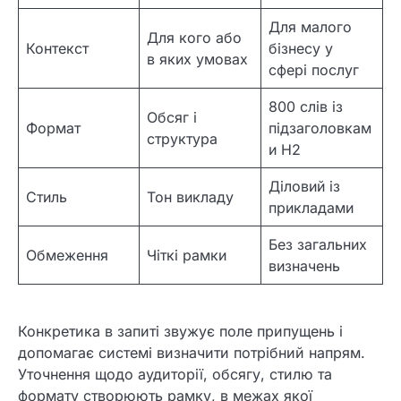
Для малого
Для кого або
Контекст
бізнесу у
в яких умовах
сфері послуг
800 слів із
Обсяг і
Формат
підзаголовкам
структура
и Н2
Діловий із
Стиль
Тон викладу
прикладами
Без загальних
Обмеження
Чіткі рамки
визначень
Конкретика в запиті звужує поле припущень і
допомагає системі визначити потрібний напрям.
Уточнення щодо аудиторії, обсягу, стилю та
формату створюють рамку, в межах якої