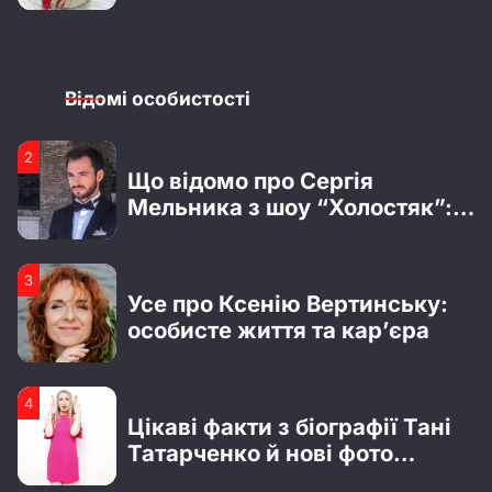
1
Біографія Владислава Лагоди
Бестселери Lullaby до 8
з гурту Tember Blanche
березня: безпечні подарунки,
які точно сподобаються
Відомі особистості
2
2
Що відомо про Сергія
Гарні привітання з Днем
Мельника з шоу “Холостяк”:
народження для батька
особисте життя, кар’єра та
хлопця
актуальні новини
3
3
Усе про Ксенію Вертинську:
Креативні побажання з
особисте життя та кар’єра
нагоди отримання водійських
прав
4
4
Цікаві факти з біографії Тані
51 роза – символика,
Татарченко й нові фото
значение и повод для подарка
радіоведучої
1