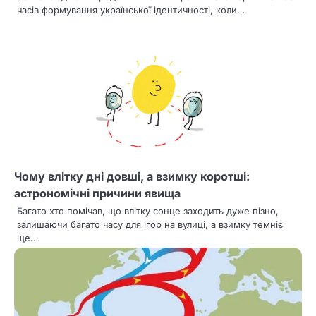
с
часів формування української ідентичності, коли…
і
в
Чому влітку дні довші, а взимку коротші:
астрономічні причини явища
Багато хто помічав, що влітку сонце заходить дуже пізно,
залишаючи багато часу для ігор на вулиці, а взимку темніє
ще…