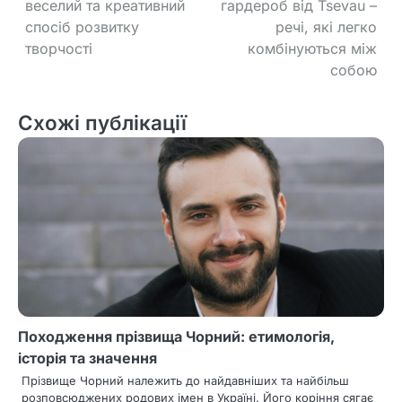
веселий та креативний
гардероб від Tsevau –
а
спосіб розвитку
речі, які легко
в
творчості
комбінуються між
собою
і
г
Схожі публікації
а
ц
і
я
з
а
Походження прізвища Чорний: етимологія,
п
історія та значення
и
Прізвище Чорний належить до найдавніших та найбільш
розповсюджених родових імен в Україні. Його коріння сягає