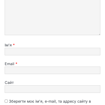
Ім'я
*
2
Що означає збирати яйця уві
Email
*
сні та як тлумачити символ
3
Сайт
До чого сниться син
маленьким і як тлумачити
сновидіння
Зберегти моє ім'я, e-mail, та адресу сайту в