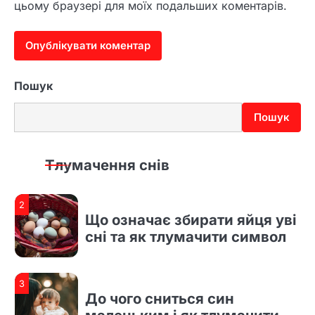
цьому браузері для моїх подальших коментарів.
4
До чого сниться втратити
свідомість і як трактувати
такий сон
Пошук
1
До чого сниться рідна дочка
і що насправді означає такий
Пошук
сон
Тлумачення снів
2
Що означає збирати яйця уві
сні та як тлумачити символ
3
До чого сниться син
маленьким і як тлумачити
сновидіння