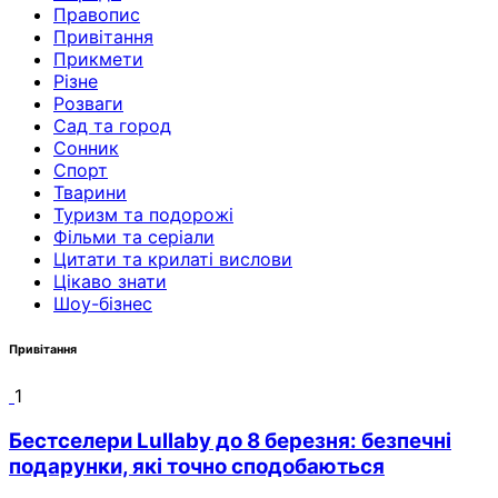
Правопис
Привітання
Прикмети
Різне
Розваги
Сад та город
Сонник
Спорт
Тварини
Туризм та подорожі
Фільми та серіали
Цитати та крилаті вислови
Цікаво знати
Шоу-бізнес
Привітання
1
Бестселери Lullaby до 8 березня: безпечні
подарунки, які точно сподобаються