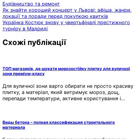
Будівництво та ремонт
Навігація
Як знайти хороший концерт у Львові: афіша, жанри,
локації та поради перед покупкою квитків
записів
Українка Костюк знову у чвертьфіналі престижного
турніру в Мадриді
Схожі публікації
ТОП магазинів, де шукати морозостійку плитку для вуличної
зони преміум-класу
Для вуличної зони варто обирати не просто красиву
плитку, а матеріал, який витримує мороз, дощ,
перепади температури, активне користування і…
Виды бетона – полная классификация строительного
материала