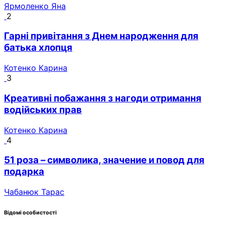
Ярмоленко Яна
2
Гарні привітання з Днем народження для
батька хлопця
Котенко Карина
3
Креативні побажання з нагоди отримання
водійських прав
Котенко Карина
4
51 роза – символика, значение и повод для
подарка
Чабанюк Тарас
Відомі особистості