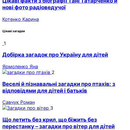
Цікаві факти з біографії Тані Татарченко й
нові фото радіоведучої
Котенко Карина
Цікаві загадки
1
Добірка загадок про Україну для дітей
Ярмоленко Яна
2
Веселі й пізнавальні загадки про птахів: з
відповідями для дітей і батьків
Савчук Роман
3
Що летить без крил, що біжить без
перестанку – загадки про вітер для дітей