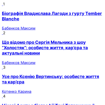
1
Біографія Владислава Лагоди з гурту Tember
Blanche
Бабенков Максим
2
Що відомо про Сергія Мельника з шоу
“Холостяк”: особисте життя, кар’єра та
актуальні новини
Бабенков Максим
3
Усе про Ксенію Вертинську: особисте життя
та кар’єра
Котенко Карина
4