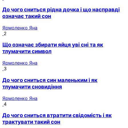
До чого сниться рідна дочка і що насправді
означає такий сон
Ярмоленко Яна
2
Що означає збирати яйця уві сні та як
тлумачити символ
Ярмоленко Яна
3
До чого сниться син маленьким і як
тлумачити сновидіння
Ярмоленко Яна
4
До чого сниться втратити свідомість і як
трактувати такий сон