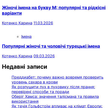
Жіночі імена на букву М: популярні та рідкісні
варіанти
Котенко Карина
11.03.2026
Імена
Популярні жіночі та чоловічі турецькі імена
Котенко Карина
09.03.2026
Недавні записи
Преддиабет: почему важно вовремя проверить
уровень сахара в крови
Як розпушити пух в пуховику після прання:
перевірені способи та поради
Оберіг Хамса: значення талісмана та правила
використання
Як течія Гольфстрім впливає на клімат Європи: