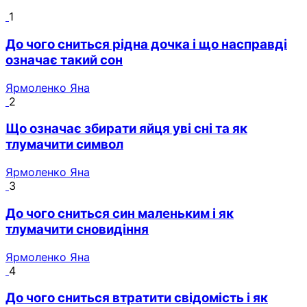
1
До чого сниться рідна дочка і що насправді
означає такий сон
Ярмоленко Яна
2
Що означає збирати яйця уві сні та як
тлумачити символ
Ярмоленко Яна
3
До чого сниться син маленьким і як
тлумачити сновидіння
Ярмоленко Яна
4
До чого сниться втратити свідомість і як