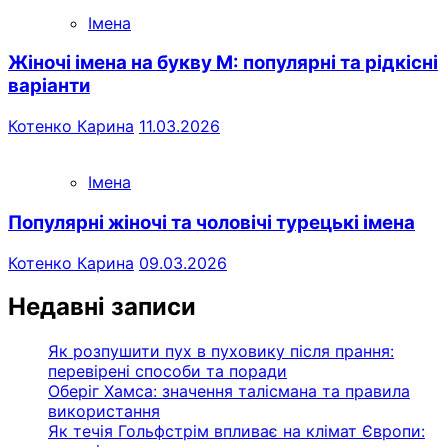
Імена
Жіночі імена на букву М: популярні та рідкісні
варіанти
Котенко Карина
11.03.2026
Імена
Популярні жіночі та чоловічі турецькі імена
Котенко Карина
09.03.2026
Недавні записи
Як розпушити пух в пуховику після прання:
перевірені способи та поради
Оберіг Хамса: значення талісмана та правила
використання
Як течія Гольфстрім впливає на клімат Європи: