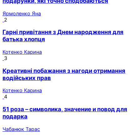
подарунки, які точно сподобаються
Ярмоленко Яна
2
Гарні привітання з Днем народження для
батька хлопця
Котенко Карина
3
Креативні побажання з нагоди отримання
водійських прав
Котенко Карина
4
51 роза – символика, значение и повод для
подарка
Чабанюк Тарас