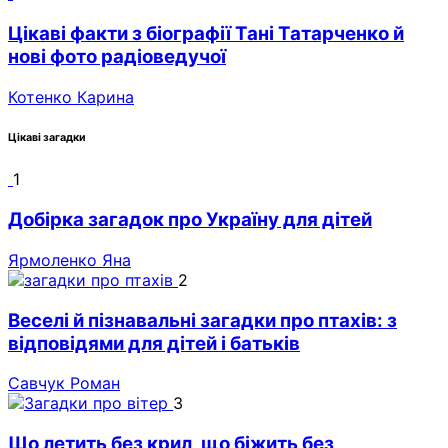
Цікаві факти з біографії Тані Татарченко й
нові фото радіоведучої
Котенко Карина
Цікаві загадки
1
Добірка загадок про Україну для дітей
Ярмоленко Яна
2
Веселі й пізнавальні загадки про птахів: з
відповідями для дітей і батьків
Савчук Роман
3
Що летить без крил, що біжить без