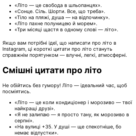
«Літо — це свобода в шльопанцях».
«Сонце. Сіль. Шорти. Все, що треба».
«Тіло на пляжі, душа — на відпочинку».
«Літо пахне полуницею й морем».
«Три місяці щастя в одному слові — літо».
Якщо вам потрібні ідеї, що написати про літо в
Instagram, ці короткі цитати про літо стануть
справжнім порятунком — влучні, легкі, атмосферні.
Смішні цитати про літо
Не обійтись без гумору! Літо — ідеальний час, щоб
посміятись.
«Літо — це коли кондиціонер і морозиво — твої
найкращі друзі».
«Я не залипаю — я просто тану, як морозиво в
серпні».
«На вулиці +35. У душі — ще спекотніше, бо
немає відпустки».