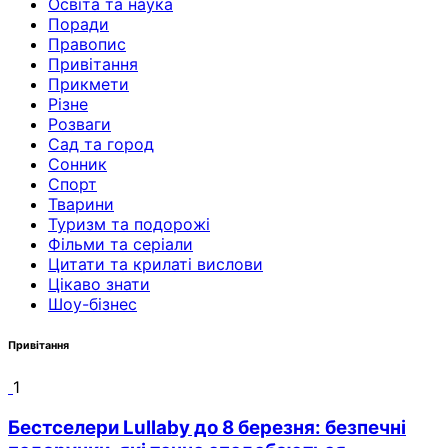
Освіта та наука
Поради
Правопис
Привітання
Прикмети
Різне
Розваги
Сад та город
Сонник
Спорт
Тварини
Туризм та подорожі
Фільми та серіали
Цитати та крилаті вислови
Цікаво знати
Шоу-бізнес
Привітання
1
Бестселери Lullaby до 8 березня: безпечні