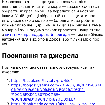
Незалежно від того, що для вас означає літо —
відпочинок, квіти, діти чи море — завжди хочеться
зберегти яскраві емоції та передати свій настрій
іншим. У цій добірці зібрані найтепліші цитати про
літо українською мовою — бо рідна мова робить
кожне слово ще щирішим. А якщо вам близька тема
мандрів і змін, радимо також прочитати нашу статю
з
цитатами про подорожі й пригоди
— там ще більше
натхнення для тих, хто в дорозі або тільки мріє про
неї.
Посилання та джерела
При написанні цієї статті використовувались такі
джерела:
https://buzok.net/tsytaty-pro-lito/
https://bogosvyatska.com/2019/06/06/%D1%86%D
0%B8%D1%82%D0%B0%D1%82%D0%B8-
%D0%BF%D1%80%D0%BE-
%D0%BB%D1%96%D1%82%D0%BE/
https://bookmarin.com/uk/ukrayinski-virshi-pro-