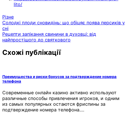
lito/
Різне
Навігація
Солодкі плоди сновидінь: що обіцяє поява персиків у
сні
записів
Рецепти запікання свинини в духовці: від
найпростішого до святкового
Схожі публікації
Преимущества и риски бонусов за подтверждение номера
телефона
Современные онлайн казино активно используют
различные способы привлечения игроков, и одним
из самых популярных остаются фриспины за
подтверждение номера телефона.…