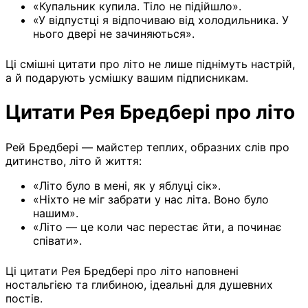
«Купальник купила. Тіло не підійшло».
«У відпустці я відпочиваю від холодильника. У
нього двері не зачиняються».
Ці смішні цитати про літо не лише піднімуть настрій,
а й подарують усмішку вашим підписникам.
Цитати Рея Бредбері про літо
Рей Бредбері — майстер теплих, образних слів про
дитинство, літо й життя:
«Літо було в мені, як у яблуці сік».
«Ніхто не міг забрати у нас літа. Воно було
нашим».
«Літо — це коли час перестає йти, а починає
співати».
Ці цитати Рея Бредбері про літо наповнені
ностальгією та глибиною, ідеальні для душевних
постів.