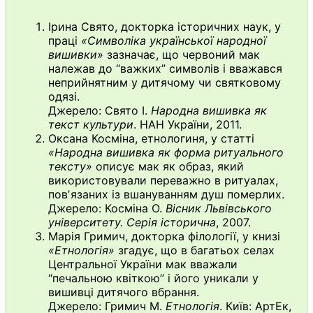
Ірина Свято, докторка історичних наук, у
праці
«Символіка української народної
вишивки»
зазначає, що червоний мак
належав до “важких” символів і вважався
неприйнятним у дитячому чи святковому
одязі.
Джерело: Свято І.
Народна вишивка як
текст культури
. НАН України, 2011.
Оксана Косміна, етнологиня, у статті
«Народна вишивка як форма ритуального
тексту»
описує мак як образ, який
використовували переважно в ритуалах,
повʼязаних із вшануванням душ померлих.
Джерело: Косміна О.
Вісник Львівського
університету. Серія історична
, 2007.
Марія Гримич, докторка філології, у книзі
«Етнологія»
згадує, що в багатьох селах
Центральної України мак вважали
“печальною квіткою” і його уникали у
вишивці дитячого вбрання.
Джерело: Гримич М.
Етнологія
. Київ: АртЕк,