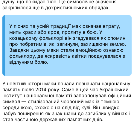
душу, що покидає тіло. Це символічне значення
закріпилося ще в дохристиянських обрядах.
У піснях та усній традиції мак означав втрату,
мить краси або кров, пролиту в бою. У
козацькому фольклорі він згадувався як спомин
про побратимів, які загинули, захищаючи землю.
Завдяки цьому маки стали емоційною ознакою
фольклору, де яскравість квітки поєднувалася з
відлунням болю.
У новітній історії маки почали позначати національну
памʼять після 2014 року. Саме в цей час Український
інститут національної памʼяті запропонував офіційний
символ — стилізований червоний мак із темною
серединкою, схожою на слід від кулі. Він швидко
набув поширення як знак шани до загиблих у війнах і
став частиною державних памʼятних днів.