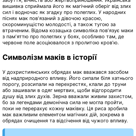
забуття, вічність або жертвоприношення. Українська
вишивка сприймала його як магічний оберіг від злих
сил і водночас як згадку про полеглих. У народних
піснях мак повʼязаний з дівочою красою,
скороминущістю молодості, а також тугою за
втраченим. Відома козацька символіка повʼязує маки
з памʼяттю про полеглих у боях, особливо там, де
червоне поле асоціювалося з пролитою кровʼю.
Символізм маків в історії
У дохристиянських обрядах мак вважався засобом
від надприродного впливу. Його сипали біля хатнього
порогу, розсипали на перехрестях, клали до труни
або зашивали в одяг мертвих, щоби відгородити
душу від злих духів. Зерна вважали живим захистом,
бо за легендами демонічна сила не могла пройти,
поки не перерахує кожну маківку. Ця риса зробила
мак важливим елементом магічних дій, зокрема в
обрядах очищення та відсічення від чужого впливу.