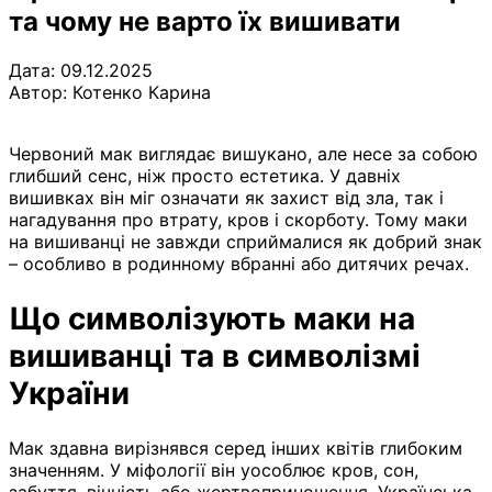
та чому не варто їх вишивати
Дата: 09.12.2025
Автор:
Котенко Карина
Червоний мак виглядає вишукано, але несе за собою
глибший сенс, ніж просто естетика. У давніх
вишивках він міг означати як захист від зла, так і
нагадування про втрату, кров і скорботу. Тому маки
на вишиванці не завжди сприймалися як добрий знак
– особливо в родинному вбранні або дитячих речах.
Що символізують маки на
вишиванці та в символізмі
України
Мак здавна вирізнявся серед інших квітів глибоким
значенням. У міфології він уособлює кров, сон,