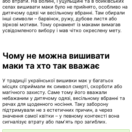
або втрати. На Волині, Гуцульщині та в бойківських
селах вишивати маки було не прийнято, особливо на
дитячому одязі чи весільному вбранні. Там обирали
інші символи – барвінок, ружу, дубове листя або
зіркові мотиви. Тому орнамент із маками вимагав
усвідомленого вибору і мав чітко окреслену мету.
Чому не можна вишивати
маки та хто так вважає
У традиції української вишивки мак у багатьох
місцях сприймали як символ смерті, скорботи або
магічного захисту. Саме тому його вважали
небажаним у дитячому одязі, весільному вбранні та
речах для щоденного носіння. Таку заборону
підтримували не з естетичних причин, а через
значення самої квітки – у певному контексті вона
сигналізує втрату або памʼять про загиблих.