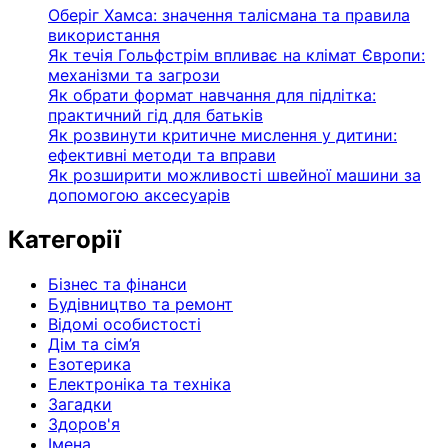
Оберіг Хамса: значення талісмана та правила
використання
Як течія Гольфстрім впливає на клімат Європи:
механізми та загрози
Як обрати формат навчання для підлітка:
практичний гід для батьків
Як розвинути критичне мислення у дитини:
ефективні методи та вправи
Як розширити можливості швейної машини за
допомогою аксесуарів
Категорії
Бізнес та фінанси
Будівництво та ремонт
Відомі особистості
Дім та сім’я
Езотерика
Електроніка та техніка
Загадки
Здоров'я
Імена