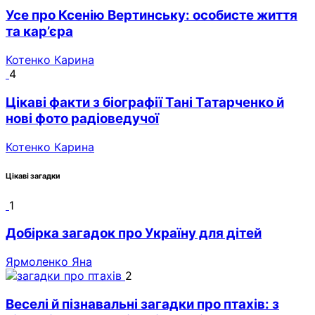
Усе про Ксенію Вертинську: особисте життя
та кар’єра
Котенко Карина
4
Цікаві факти з біографії Тані Татарченко й
нові фото радіоведучої
Котенко Карина
Цікаві загадки
1
Добірка загадок про Україну для дітей
Ярмоленко Яна
2
Веселі й пізнавальні загадки про птахів: з