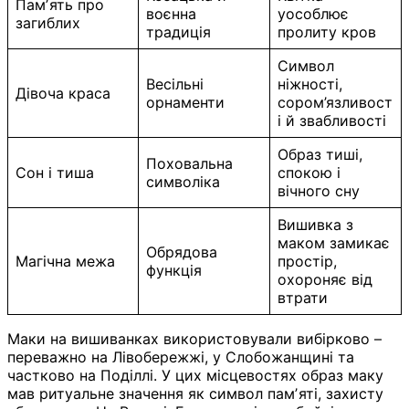
Памʼять про
воєнна
уособлює
загиблих
традиція
пролиту кров
Символ
Весільні
ніжності,
Дівоча краса
орнаменти
сором’язливост
і й звабливості
Образ тиші,
Поховальна
Сон і тиша
спокою і
символіка
вічного сну
Вишивка з
маком замикає
Обрядова
Магічна межа
простір,
функція
охороняє від
втрати
Маки на вишиванках використовували вибірково –
переважно на Лівобережжі, у Слобожанщині та
частково на Поділлі. У цих місцевостях образ маку
мав ритуальне значення як символ памʼяті, захисту