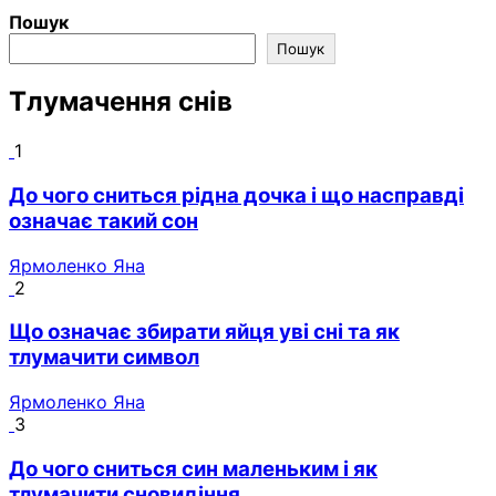
Пошук
Пошук
Тлумачення снів
1
До чого сниться рідна дочка і що насправді
означає такий сон
Ярмоленко Яна
2
Що означає збирати яйця уві сні та як
тлумачити символ
Ярмоленко Яна
3
До чого сниться син маленьким і як
тлумачити сновидіння