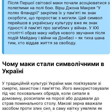
Після Першої світової маки почали асоціюватися з
полеглими на полі бою. Вірш Джона Макрея “У
полях Фландрії” закріпив їх у памʼяті як знак
скорботи, що проростає з могили. Цей символ
перейшов в українську культуру вже як знак
гідності й памʼяті про загиблих у війнах. У ХХІ
столітті образ маку набув нового звучання після
подій Майдану і війни на Донбасі – як тиха шана
тим, хто віддав життя за свободу.
Чому маки стали символічними в
Україні
У традиційній культурі України мак пов’язували зі
смертю, захистом і памʼяттю. Його використовували
під час поховальних обрядів, коли сипали в
домовину, розсипали на порозі або додавали до
страв поминального столу. Макові зерна вважали
засобом проти злих сил, а саму квітку уявляли як