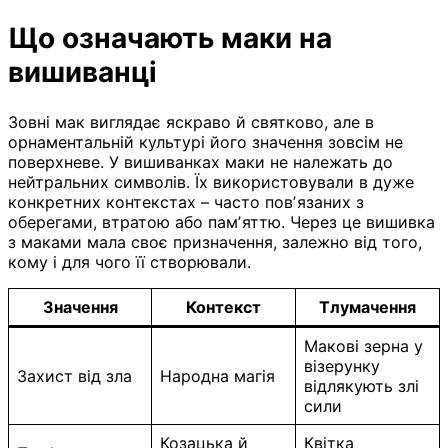
Що означають маки на
вишиванці
Зовні мак виглядає яскраво й святково, але в
орнаментальній культурі його значення зовсім не
поверхневе. У вишиванках маки не належать до
нейтральних символів. Їх використовували в дуже
конкретних контекстах – часто повʼязаних з
оберегами, втратою або памʼяттю. Через це вишивка
з маками мала своє призначення, залежно від того,
кому і для чого її створювали.
Значення
Контекст
Тлумачення
Макові зерна у
візерунку
Захист від зла
Народна магія
відлякують злі
сили
Козацька й
Квітка