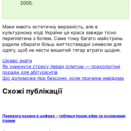
2005.
Маки мають естетичну виразність, але в
культурному коді України ця краса завжди тісно
переплетена з болем. Саме тому багато майстринь
радили обирати більш життєствердні символи для
одягу, щоб не нести вишитий тягар втрати щодня.
Цікаво знати
Навігація
Як уникнути стресу перед іспитом — психологічні
поради для абітурієнтів
записів
Що допоможе при безсонні, коли причина невідома
Схожі публікації
Перевага казино в цифрах – таблиця house edge за основними
іграми