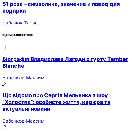
51 роза – символика, значение и повод для
подарка
Чабанюк Тарас
Відомі особистості
1
Біографія Владислава Лагоди з гурту Tember
Blanche
Бабенков Максим
2
Що відомо про Сергія Мельника з шоу
“Холостяк”: особисте життя, кар’єра та
актуальні новини
Бабенков Максим
3