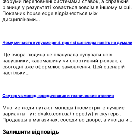
Форуми переповнені системами ставок, а справжня
різниця у результаті ховається зовсім в іншому місці.
Показник house edge відрізняється між
дисциплінами…
Чому ми часто купуємо речі, про які ще вчора навіть не думали
Ще вчора людина не планувала купувати нові
навушники, кавомашину чи спортивний рюкзак, а
сьогодні вже оформлює замовлення. Цей сценарій
настільки…
Скутер vs мопед: юридические и технические отличия
Многие люди путают мопеды (посмотрите лучшие
варианты тут: dvako.com.ua/mopedy/) и скутеры.
Продавцы в магазинах, соседи во дворе, а иногда и…
Залишити відповідь