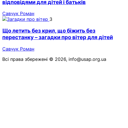
відповідями для дітей і батьків
Савчук Роман
3
Що летить без крил, що біжить без
перестанку – загадки про вітер для дітей
Савчук Роман
Всі права збережені © 2026, info@usap.org.ua