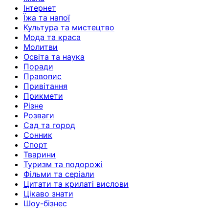
Інтернет
Їжа та напої
Культура та мистецтво
Мода та краса
Молитви
Освіта та наука
Поради
Правопис
Привітання
Прикмети
Різне
Розваги
Сад та город
Сонник
Спорт
Тварини
Туризм та подорожі
Фільми та серіали
Цитати та крилаті вислови
Цікаво знати
Шоу-бізнес