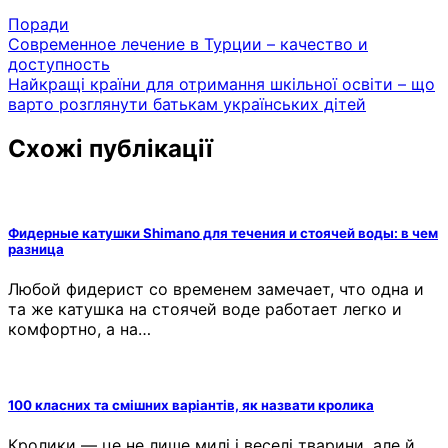
Поради
Навігація
Современное лечение в Турции – качество и
доступность
записів
Найкращі країни для отримання шкільної освіти – що
варто розглянути батькам українських дітей
Схожі публікації
Фидерные катушки Shimano для течения и стоячей воды: в чем
разница
Любой фидерист со временем замечает, что одна и
та же катушка на стоячей воде работает легко и
комфортно, а на…
100 класних та смішних варіантів, як назвати кролика
Кролики — це не лише милі і веселі тварини, але й