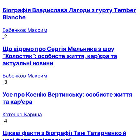
Біографія Владислава Лагоди з гурту Tember
Blanche
Бабенков Максим
2
Що відомо про Сергія Мельника з шоу
“Холостяк”: особисте життя, кар’єра та
актуальні новини
Бабенков Максим
3
Усе про Ксенію Вертинську: особисте життя
та кар’єра
Котенко Карина
4
Цікаві факти з біографії Тані Татарченко й