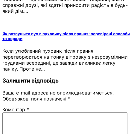
справжні друзі, які здатні приносити радість в будь-
який дім.…
Як розпушити пух в пуховику після прання: перевірені способи
та поради
Коли улюблений пуховик після прання
перетворюється на тонку вітровку з незрозумілими
грудками всередині, це завжди викликає легку
паніку. Проте не…
Залишити відповідь
Ваша e-mail адреса не оприлюднюватиметься.
Обов’язкові поля позначені
*
Коментар
*