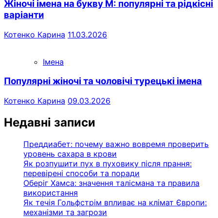
Жіночі імена на букву М: популярні та рідкісні
варіанти
Котенко Карина
11.03.2026
Імена
Популярні жіночі та чоловічі турецькі імена
Котенко Карина
09.03.2026
Недавні записи
Преддиабет: почему важно вовремя проверить
уровень сахара в крови
Як розпушити пух в пуховику після прання:
перевірені способи та поради
Оберіг Хамса: значення талісмана та правила
використання
Як течія Гольфстрім впливає на клімат Європи:
механізми та загрози