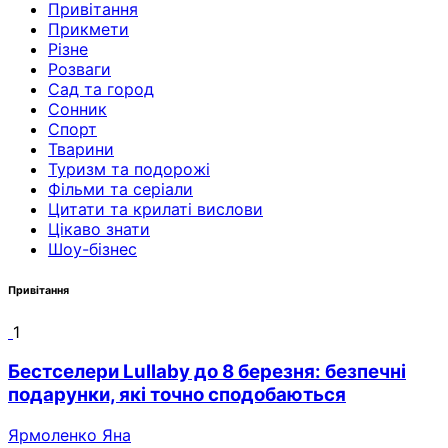
Привітання
Прикмети
Різне
Розваги
Сад та город
Сонник
Спорт
Тварини
Туризм та подорожі
Фільми та серіали
Цитати та крилаті вислови
Цікаво знати
Шоу-бізнес
Привітання
1
Бестселери Lullaby до 8 березня: безпечні
подарунки, які точно сподобаються
Ярмоленко Яна