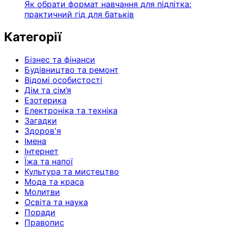
Як обрати формат навчання для підлітка:
практичний гід для батьків
Категорії
Бізнес та фінанси
Будівництво та ремонт
Відомі особистості
Дім та сім’я
Езотерика
Електроніка та техніка
Загадки
Здоров'я
Імена
Інтернет
Їжа та напої
Культура та мистецтво
Мода та краса
Молитви
Освіта та наука
Поради
Правопис