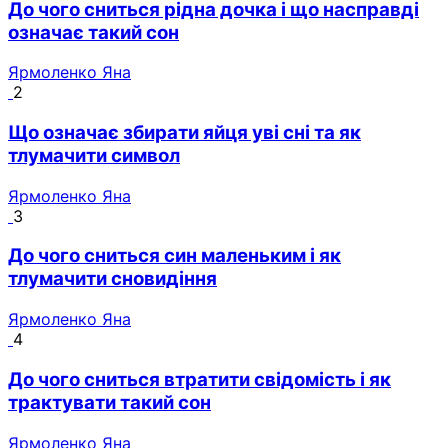
До чого сниться рідна дочка і що насправді
означає такий сон
Ярмоленко Яна
2
Що означає збирати яйця уві сні та як
тлумачити символ
Ярмоленко Яна
3
До чого сниться син маленьким і як
тлумачити сновидіння
Ярмоленко Яна
4
До чого сниться втратити свідомість і як
трактувати такий сон
Ярмоленко Яна