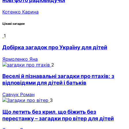
нові фото радіоведучої
Котенко Карина
Цікаві загадки
1
Добірка загадок про Україну для дітей
Ярмоленко Яна
2
Веселі й пізнавальні загадки про птахів: з
відповідями для дітей і батьків
Савчук Роман
3
Що летить без крил, що біжить без
перестанку – загадки про вітер для дітей