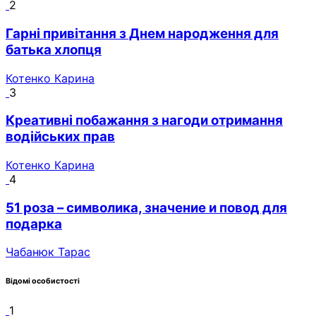
2
Гарні привітання з Днем народження для
батька хлопця
Котенко Карина
3
Креативні побажання з нагоди отримання
водійських прав
Котенко Карина
4
51 роза – символика, значение и повод для
подарка
Чабанюк Тарас
Відомі особистості
1