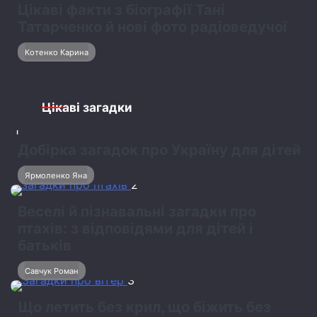
Цікаві факти з біографії Тані
Татарченко й нові фото радіоведучої
Котенко Карина
Цікаві загадки
1
Добірка загадок про Україну для дітей
Ярмоленко Яна
2
Веселі й пізнавальні загадки про
птахів: з відповідями для дітей і
батьків
Савчук Роман
3
Що летить без крил, що біжить без