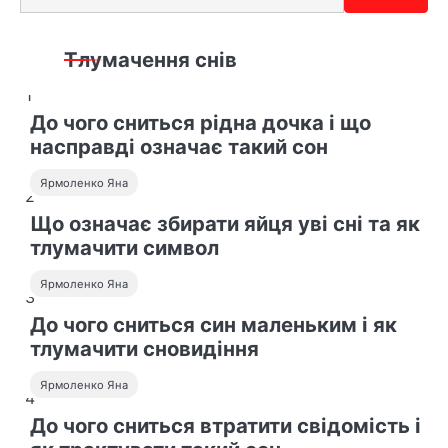
Тлумачення снів
1
До чого сниться рідна дочка і що
насправді означає такий сон
Ярмоленко Яна
2
Що означає збирати яйця уві сні та як
тлумачити символ
Ярмоленко Яна
3
До чого сниться син маленьким і як
тлумачити сновидіння
Ярмоленко Яна
4
До чого сниться втратити свідомість і