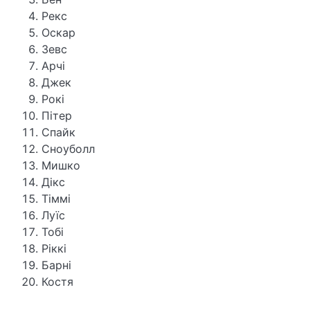
Рекс
Оскар
Зевс
Арчі
Джек
Рокі
Пітер
Спайк
Сноуболл
Мишко
Дікс
Тіммі
Луїс
Тобі
Ріккі
Барні
Костя