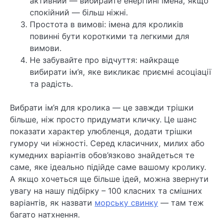
активний — вибирайте енергійні імена, якщо
спокійний — більш ніжні.
Простота в вимові: імена для кроликів
повинні бути короткими та легкими для
вимови.
Не забувайте про відчуття: найкраще
вибирати ім’я, яке викликає приємні асоціації
та радість.
Вибрати ім’я для кролика — це завжди трішки
більше, ніж просто придумати кличку. Це шанс
показати характер улюбленця, додати трішки
гумору чи ніжності. Серед класичних, милих або
кумедних варіантів обов’язково знайдеться те
саме, яке ідеально підійде саме вашому кролику.
А якщо хочеться ще більше ідей, можна звернути
увагу на нашу підбірку – 100 класних та смішних
варіантів, як назвати
морську свинку
— там теж
багато натхнення.