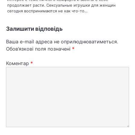
с
продолжает расти. Сексуальные игрушки для женщин
сегодня воспринимаются не как что-то…
і
в
Залишити відповідь
Ваша e-mail адреса не оприлюднюватиметься.
Обов’язкові поля позначені
*
Коментар
*