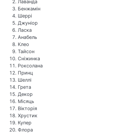
Лаванда
Бенжамін
Шеррі
Джуніор
Ласка
Анабель
Клео
Тайсон
Сніжинка
Роксолана
Принц
Шеллі
Грета
Декор
Місяць
Вікторія
Хрустик
Купер
Флора