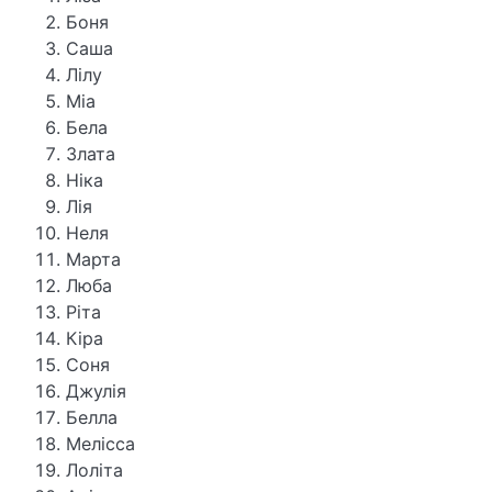
Боня
Саша
Лілу
Міа
Бела
Злата
Ніка
Лія
Неля
Марта
Люба
Ріта
Кіра
Соня
Джулія
Белла
Мелісса
Лоліта