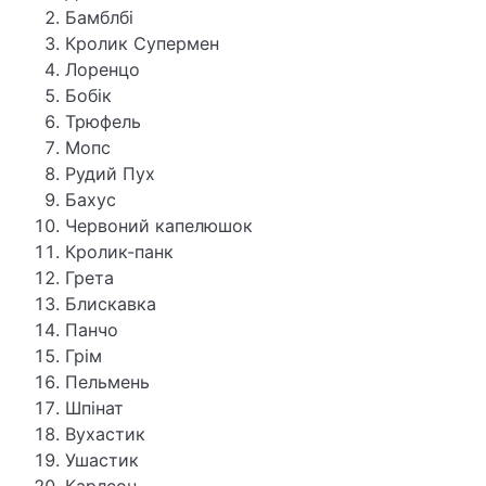
Бамблбі
Кролик Супермен
Лоренцо
Бобік
Трюфель
Мопс
Рудий Пух
Бахус
Червоний капелюшок
Кролик-панк
Грета
Блискавка
Панчо
Грім
Пельмень
Шпінат
Вухастик
Ушастик