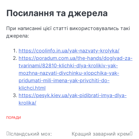
Посилання та джерела
При написанні цієї статті використовувались такі
джерела:
https://coolinfo.in.ua/yak-nazvaty-krolyka/
https://poradum.com.ua/the-hands/doglyad-za-
tvarinami/82810-klichki-dlya-krolikiv-yak-
mozhna-nazvati-divchinku-xlopchika-yak-
pridumati-mili-imena-yak-privchiti-do-
klichci.html
https://pesyk.kiev.ua/yak-pidibrati-imya-dlya-
krolika/
ПОРАДИ
Н
Ісландський мох:
Кращий заварний крем