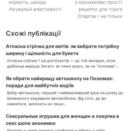
користь, шкода,
з крохмалем: прості
а
лікувальні властивості
рецепти для торта
в
Спартак і не тільки
і
Схожі публікації
г
Атласна стрічка для квітів: як вибрати потрібну
а
ширину і щільність для букета
ц
Атласна стрічка 1 см для букетів — це той випадок, коли
дрібниця вирішує багато: як ляже вузол, чи не “попливе”…
і
Як обрати найкращу автошколу на Позняках:
я
поради для майбутніх водіїв
з
Вибір автошколи, перший і найважливіший крок на шляху до
впевненого керування автомобілем. Від того, де ви
а
навчитеся, залежить не лише…
п
Сексуальные игрушки для женщин и покупка в
и
секс шопе анонимно
Интерес к теме личного комфорта и заботы о себе