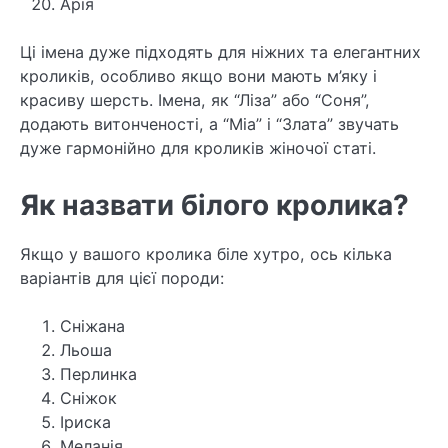
Арія
Ці імена дуже підходять для ніжних та елегантних
кроликів, особливо якщо вони мають м’яку і
красиву шерсть. Імена, як “Ліза” або “Соня”,
додають витонченості, а “Міа” і “Злата” звучать
дуже гармонійно для кроликів жіночої статі.
Як назвати білого кролика?
Якщо у вашого кролика біле хутро, ось кілька
варіантів для цієї породи:
Сніжана
Льоша
Перлинка
Сніжок
Іриска
Меланія