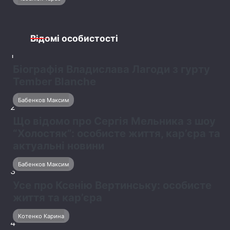
Відомі особистості
1
Біографія Владислава Лагоди з гурту
Tember Blanche
Бабенков Максим
2
Що відомо про Сергія Мельника з шоу
“Холостяк”: особисте життя, кар’єра та
актуальні новини
Бабенков Максим
3
Усе про Ксенію Вертинську: особисте
життя та кар’єра
Котенко Карина
4