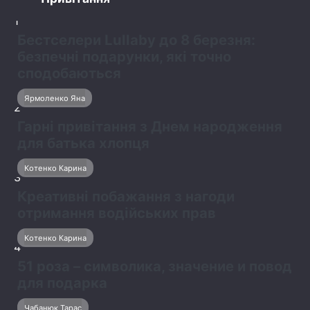
1
Бестселери Lullaby до 8 березня:
безпечні подарунки, які точно
сподобаються
Ярмоленко Яна
2
Гарні привітання з Днем народження
для батька хлопця
Котенко Карина
3
Креативні побажання з нагоди
отримання водійських прав
Котенко Карина
4
51 роза – символика, значение и повод
для подарка
Чабанюк Тарас