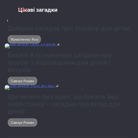
Цікаві загадки
1
Добірка загадок про Україну для дітей
Ярмоленко Яна
2
Веселі й пізнавальні загадки про
птахів: з відповідями для дітей і
батьків
Савчук Роман
3
Що летить без крил, що біжить без
перестанку – загадки про вітер для
дітей
Савчук Роман