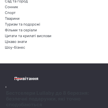
Сад та город
Сонник
Спорт
Тварини
Туризм та подорожі
Фільми та серіали
Цитати та крилаті вислови
Цікаво знати
Шоу-бізнес
Привітання
1
Бестселери Lullaby до 8 березня:
безпечні подарунки, які точно
сподобаються