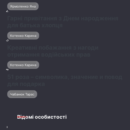
Ярмоленко Яна
2
Гарні привітання з Днем народження
для батька хлопця
Котенко Карина
3
Креативні побажання з нагоди
отримання водійських прав
Котенко Карина
4
51 роза – символика, значение и повод
для подарка
Чабанюк Тарас
Відомі особистості
1