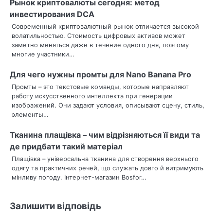
Рынок криптовалюты сегодня: метод
а
инвестирования DCA
ц
Современный криптовалютный рынок отличается высокой
волатильностью. Стоимость цифровых активов может
і
заметно меняться даже в течение одного дня, поэтому
многие участники…
я
Для чего нужны промты для Nano Banana Pro
з
Промты – это текстовые команды, которые направляют
а
работу искусственного интеллекта при генерации
изображений. Они задают условия, описывают сцену, стиль,
п
элементы…
и
Тканина плащівка – чим відрізняються її види та
с
де придбати такий матеріал
Плащівка – універсальна тканина для створення верхнього
і
одягу та практичних речей, що служать довго й витримують
мінливу погоду. Інтернет-магазин Bosfor…
в
Залишити відповідь