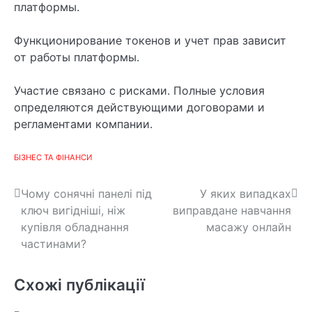
платформы.
Функционирование токенов и учет прав зависит
от работы платформы.
Участие связано с рисками. Полные условия
определяются действующими договорами и
регламентами компании.
БІЗНЕС ТА ФІНАНСИ
Н
Чому сонячні панелі під
У яких випадках
ключ вигідніші, ніж
виправдане навчання
а
купівля обладнання
масажу онлайн
в
частинами?
і
Схожі публікації
г