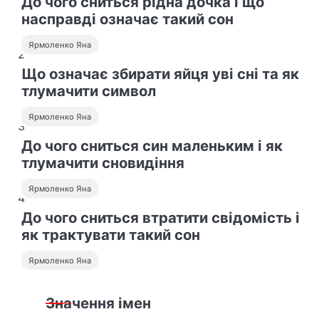
До чого сниться рідна дочка і що
насправді означає такий сон
Ярмоленко Яна
2
Що означає збирати яйця уві сні та як
тлумачити символ
Ярмоленко Яна
3
До чого сниться син маленьким і як
тлумачити сновидіння
Ярмоленко Яна
4
До чого сниться втратити свідомість і
як трактувати такий сон
Ярмоленко Яна
Значення імен