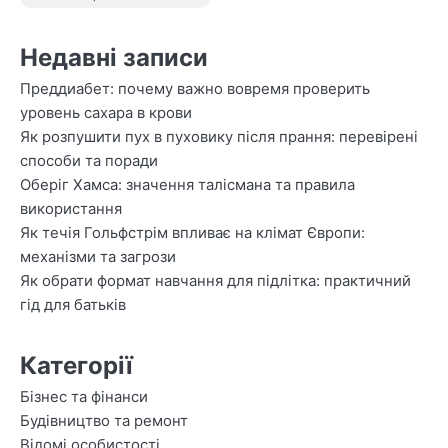
Недавні записи
Преддиабет: почему важно вовремя проверить
уровень сахара в крови
Як розпушити пух в пуховику після прання: перевірені
способи та поради
Оберіг Хамса: значення талісмана та правила
використання
Як течія Гольфстрім впливає на клімат Європи:
механізми та загрози
Як обрати формат навчання для підлітка: практичний
гід для батьків
Категорії
Бізнес та фінанси
Будівництво та ремонт
Відомі особистості