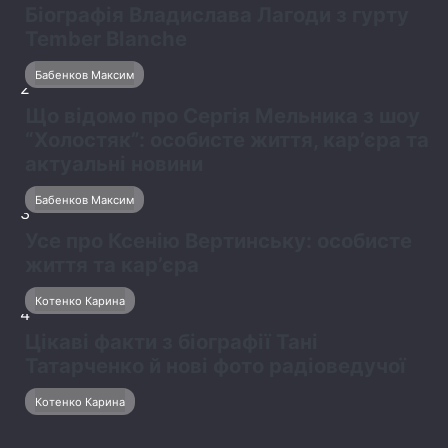
Біографія Владислава Лагоди з гурту
Tember Blanche
Бабенков Максим
2
Що відомо про Сергія Мельника з шоу
“Холостяк”: особисте життя, кар’єра та
актуальні новини
Бабенков Максим
3
Усе про Ксенію Вертинську: особисте
життя та кар’єра
Котенко Карина
4
Цікаві факти з біографії Тані
Татарченко й нові фото радіоведучої
Котенко Карина