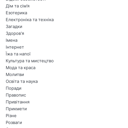
Дім та сім’я
Езотерика
Електроніка та техніка
Загадки
Здоров'я
Імена
Інтернет
Їжа та напої
Культура та мистецтво
Мода та краса
Молитви
Освіта та наука
Поради
Правопис
Привітання
Прикмети
Різне
Розваги