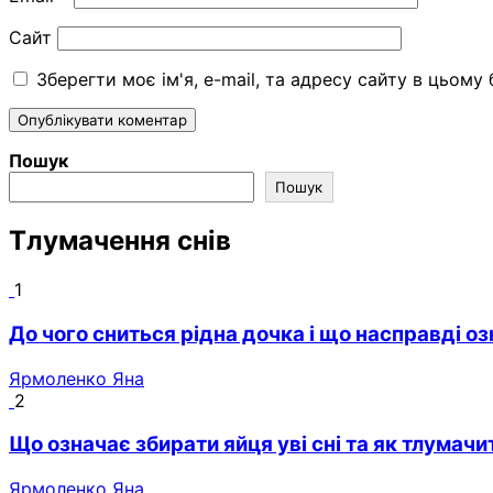
Сайт
Зберегти моє ім'я, e-mail, та адресу сайту в цьому
Пошук
Пошук
Тлумачення снів
1
До чого сниться рідна дочка і що насправді оз
Ярмоленко Яна
2
Що означає збирати яйця уві сні та як тлумач
Ярмоленко Яна