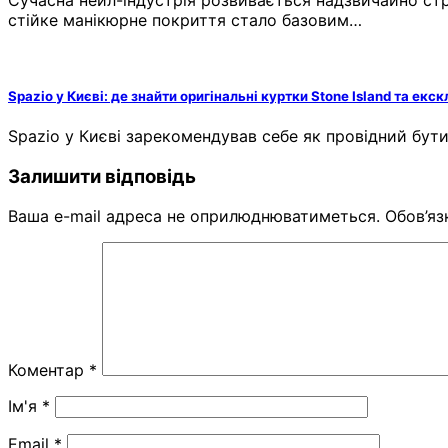
стійке манікюрне покриття стало базовим…
Spazio у Києві: де знайти оригінальні куртки Stone Island та е
Spazio у Києві зарекомендував себе як провідний бу
Залишити відповідь
Ваша e-mail адреса не оприлюднюватиметься.
Обов’яз
Коментар
*
Ім'я
*
Email
*