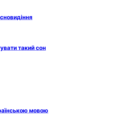
 сновидіння
тувати такий сон
країнською мовою