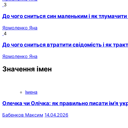
3
До чого сниться син маленьким і як тлумачити
Ярмоленко Яна
4
До чого сниться втратити свідомість і як трак
Ярмоленко Яна
Значення імен
Імена
Олечка чи Олічка: як правильно писати ім’я у
Бабенков Максим
14.04.2026