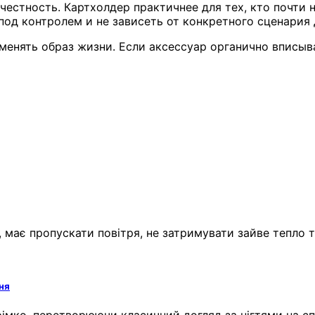
честность. Картхолдер практичнее для тех, кто почти 
под контролем и не зависеть от конкретного сценария 
менять образ жизни. Если аксессуар органично вписыв
яг, має пропускати повітря, не затримувати зайве тепл
ня
рімко, перетворюючи класичний догляд за нігтями на с