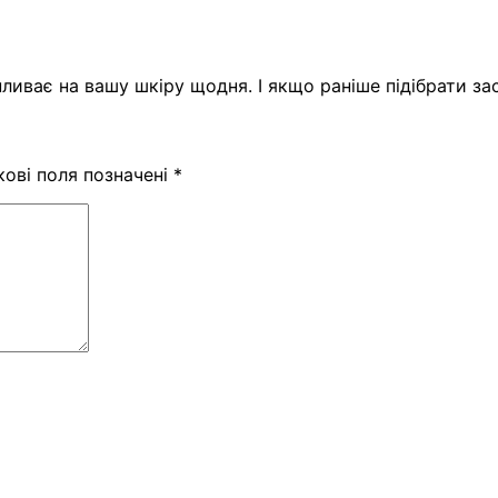
пливає на вашу шкіру щодня. І якщо раніше підібрати 
кові поля позначені
*