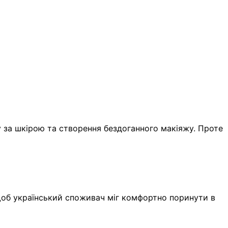
 за шкірою та створення бездоганного макіяжу. Проте
 щоб український споживач міг комфортно поринути в