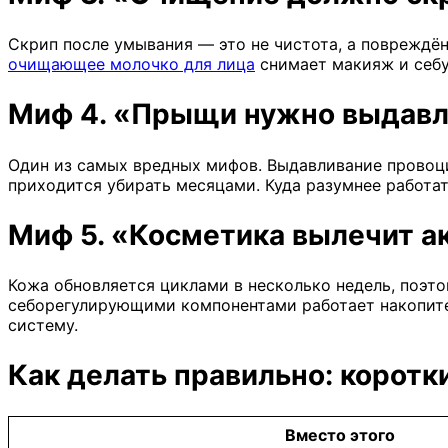
Скрип после умывания — это не чистота, а повреждё
очищающее молочко для лица
снимает макияж и себу
Миф 4. «Прыщи нужно выдавл
Один из самых вредных мифов. Выдавливание провоци
приходится убирать месяцами. Куда разумнее работат
Миф 5. «Косметика вылечит а
Кожа обновляется циклами в несколько недель, поэт
себорегулирующими компонентами работает накопите
систему.
Как делать правильно: коротк
Вместо этого