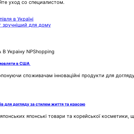
йте уход со специалистом.
івля в Україні
т зручніший для дому
амовляти в США
опонуючи споживачам інноваційні продукти для догляду
ів для догляду за стилем життя та красою
 японських японські товари та корейської косметики,