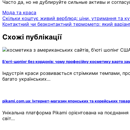
Часто да, но не дублируйте сильные активы и согласу
Мода та краса
Навігація
Скільки коштує живий верблюд: ціни, утримання та куп
Контактний чи безконтактний термометр: який варіан
записів
Схожі публікації
Б’юті-шопінг без кордонів: чому професійну косметику варто з
Індустрія краси розвивається стрімкими темпами, пр
багато українських…
pikami.com.ua: Інтернет-магазин японських та корейських товар
Унікальна платформа Pikami орієнтована на поєднання
світ…