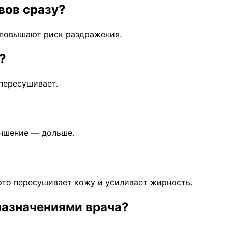
вов сразу?
 повышают риск раздражения.
?
 пересушивает.
учшение — дольше.
 это пересушивает кожу и усиливает жирность.
назначениями врача?