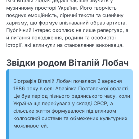
Ім’я Віталій Лобач дедалі частіше звучить у
музичному просторі України. Його творчість
поєднує емоційність, ліричні тексти та сценічну
харизму, що формує впізнаваний образ артиста.
Публічний інтерес охоплює не лише репертуар, а
й питання походження, родини та особистої
історії, які вплинули на становлення виконавця.
Звідки родом Віталій Лобач
Біографія Віталій Лобач почалася 2 вересня
1986 року в селі Абазівка Полтавської області.
Це був період пізнього радянського часу, коли
Україна ще перебувала у складі СРСР, а
сільське життя формувалося під впливом
колгоспної системи та обмежених культурних
можливостей.