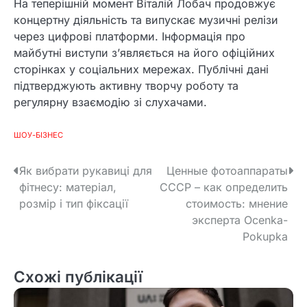
На теперішній момент Віталій Лобач продовжує
концертну діяльність та випускає музичні релізи
через цифрові платформи. Інформація про
майбутні виступи з’являється на його офіційних
сторінках у соціальних мережах. Публічні дані
підтверджують активну творчу роботу та
регулярну взаємодію зі слухачами.
ШОУ-БІЗНЕС
Н
Як вибрати рукавиці для
Ценные фотоаппараты
фітнесу: матеріал,
СССР – как определить
а
розмір і тип фіксації
стоимость: мнение
в
эксперта Ocenka-
Pokupka
і
г
Схожі публікації
а