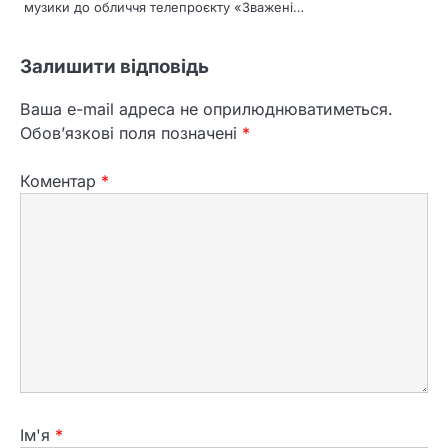
музики до обличчя телепроєкту «Зважені…
Залишити відповідь
Ваша e-mail адреса не оприлюднюватиметься.
Обов’язкові поля позначені
*
Коментар
*
2
Ім'я
*
Що означає збирати яйця уві