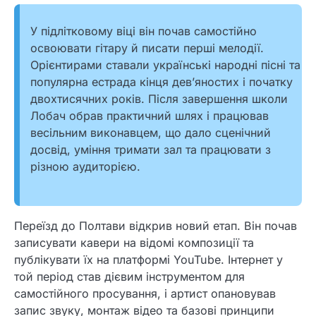
У підлітковому віці він почав самостійно
освоювати гітару й писати перші мелодії.
Орієнтирами ставали українські народні пісні та
популярна естрада кінця дев’яностих і початку
двохтисячних років. Після завершення школи
Лобач обрав практичний шлях і працював
весільним виконавцем, що дало сценічний
досвід, уміння тримати зал та працювати з
різною аудиторією.
Переїзд до Полтави відкрив новий етап. Він почав
записувати кавери на відомі композиції та
публікувати їх на платформі YouTube. Інтернет у
той період став дієвим інструментом для
самостійного просування, і артист опановував
запис звуку, монтаж відео та базові принципи