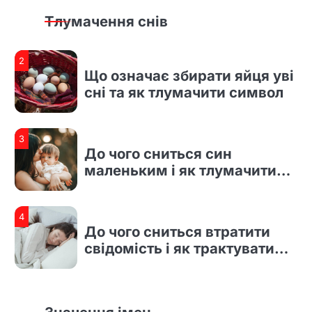
сні та як тлумачити символ
Тлумачення снів
3
До чого сниться син
маленьким і як тлумачити
сновидіння
4
До чого сниться втратити
свідомість і як трактувати
такий сон
1
До чого сниться рідна дочка
і що насправді означає такий
сон
2
Що означає збирати яйця уві