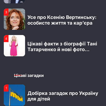
нагоди отримання водійських
прав
4
4
Цікаві факти з біографії Тані
51 роза – символика,
Татарченко й нові фото
значение и повод для подарка
радіоведучої
1
Біографія Владислава Лагоди
з гурту Tember Blanche
2
Що відомо про Сергія
Цікаві загадки
Мельника з шоу “Холостяк”:
особисте життя, кар’єра та
актуальні новини
1
3
Добірка загадок про Україну
Усе про Ксенію Вертинську:
для дітей
особисте життя та кар’єра