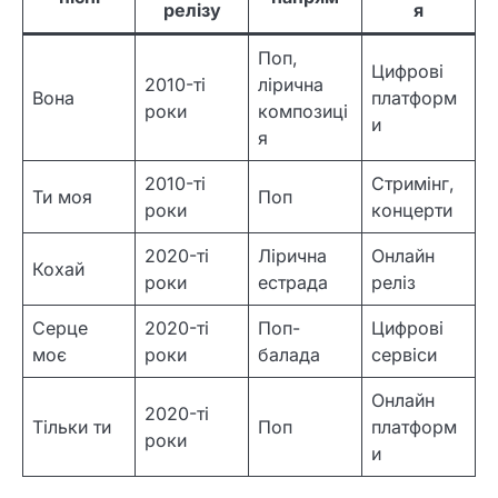
релізу
я
Поп,
Цифрові
2010-ті
лірична
Вона
платформ
роки
композиці
и
я
2010-ті
Стримінг,
Ти моя
Поп
роки
концерти
2020-ті
Лірична
Онлайн
Кохай
роки
естрада
реліз
Серце
2020-ті
Поп-
Цифрові
моє
роки
балада
сервіси
Онлайн
2020-ті
Тільки ти
Поп
платформ
роки
и