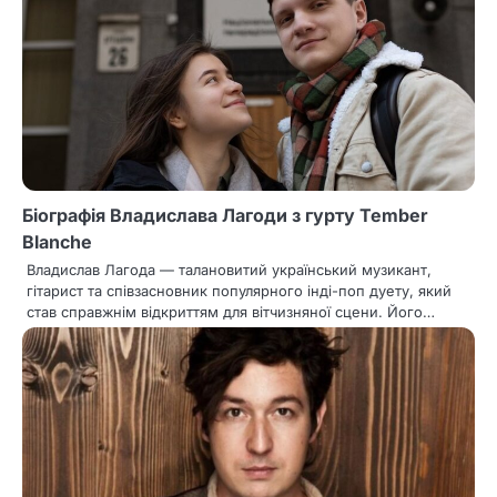
ц
і
я
з
а
Біографія Владислава Лагоди з гурту Tember
п
Blanche
и
Владислав Лагода — талановитий український музикант,
гітарист та співзасновник популярного інді-поп дуету, який
с
став справжнім відкриттям для вітчизняної сцени. Його…
і
в