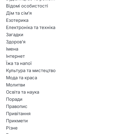
Відомі особистості
Дім та сім’я
Езотерика
Електроніка та техніка
Загадки
Здоров'я
Імена
Інтернет
Їжа та напої
Культура та мистецтво
Мода та краса
Молитви
2
Освіта та наука
Гарні привітання з Днем
Поради
народження для батька
Правопис
хлопця
Привітання
3
Прикмети
Креативні побажання з
Різне