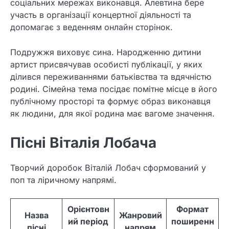
соціальних мережах виконавця. Алевтина бере
участь в організації концертної діяльності та
допомагає з веденням онлайн сторінок.
Подружжя виховує сина. Народженню дитини
артист присвячував особисті публікації, у яких
ділився переживаннями батьківства та вдячністю
родині. Сімейна тема посідає помітне місце в його
публічному просторі та формує образ виконавця
як людини, для якої родина має вагоме значення.
Пісні Віталія Лобача
Творчий доробок Віталій Лобач сформований у
поп та ліричному напрямі.
Орієнтовн
Формат
Назва
Жанровий
ий період
поширенн
пісні
напрям