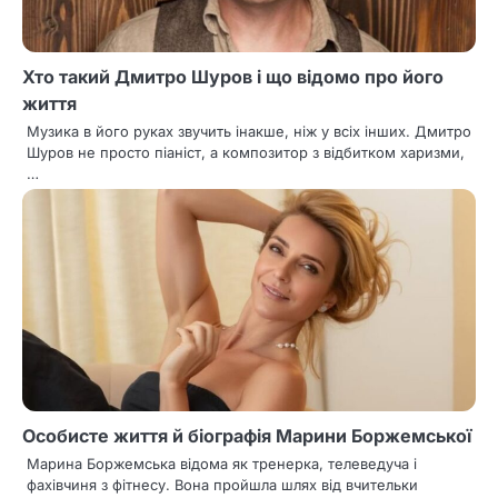
Хто такий Дмитро Шуров і що відомо про його
життя
Музика в його руках звучить інакше, ніж у всіх інших. Дмитро
Шуров не просто піаніст, а композитор з відбитком харизми,
…
Особисте життя й біографія Марини Боржемської
Марина Боржемська відома як тренерка, телеведуча і
фахівчиня з фітнесу. Вона пройшла шлях від вчительки