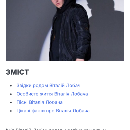
ЗМІСТ
Звідки родом Віталій Лобач
Особисте життя Віталія Лобача
Пісні Віталія Лобача
Цікаві факти про Віталія Лобача