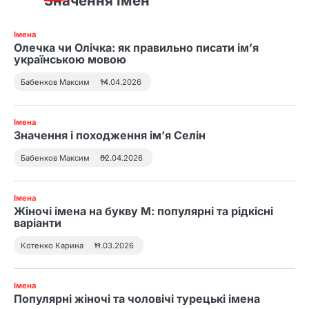
Значення імен
сні та як тлумачити символ
Імена
Олечка чи Олічка: як правильно писати ім’я
українською мовою
3
До чого сниться син
Бабенков Максим
14.04.2026
маленьким і як тлумачити
сновидіння
Імена
Значення і походження ім’я Селін
4
До чого сниться втратити
Бабенков Максим
02.04.2026
свідомість і як трактувати
такий сон
Імена
Жіночі імена на букву М: популярні та рідкісні
варіанти
Котенко Карина
11.03.2026
Імена
Популярні жіночі та чоловічі турецькі імена