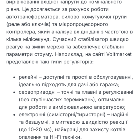
вирівнюванні вхідної напруги до номінального
рівня. Це досягається за рахунок роботи
автотрансформатора, силової комутуючої групи
(реле або ключів) та мікропроцесорного
контролера, який аналізує вхідні дані з частотою в
кілька мілісекунд. Сучасний стабілізатор швидко
реагує на зміни мережі та забезпечує стабільні
параметри струму. Наприклад, на сайті Voltmarket
представлені такі типи регуляторів:
релейні – доступні та прості в обслуговуванні,
ідеально підходять для дачі або гаража;
сервоприводні – точні та плавні в регулюванні
(без ступінчастих перемикань), оптимальні
для роботи з вимірювальною апаратурою;
електронні (симісторні/тиристорні) – надійні
та безшумні, з миттєвою швидкістю реакції
(до 10-20 мс), найкращі для захисту котлів
опалення та Hi-Fi техніки.