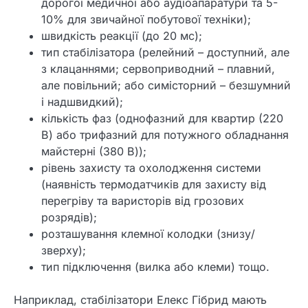
дорогої медичної або аудіоапаратури та 5-
10% для звичайної побутової техніки);
швидкість реакції (до 20 мс);
тип стабілізатора (релейний – доступний, але
з клацаннями; сервоприводний – плавний,
але повільний; або симісторний – безшумний
і надшвидкий);
кількість фаз (однофазний для квартир (220
В) або трифазний для потужного обладнання
майстерні (380 В));
рівень захисту та охолодження системи
(наявність термодатчиків для захисту від
перегріву та варисторів від грозових
розрядів);
розташування клемної колодки (знизу/
зверху);
тип підключення (вилка або клеми) тощо.
Наприклад, стабілізатори Елекс Гібрид мають