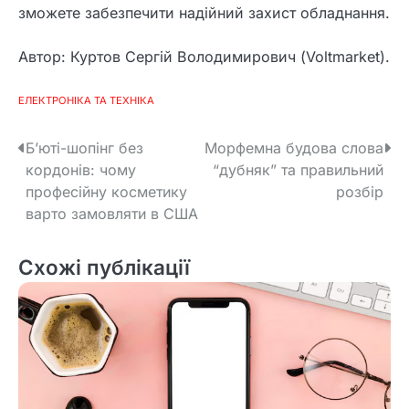
зможете забезпечити надійний захист обладнання.
Автор: Куртов Сергій Володимирович (Voltmarket).
ЕЛЕКТРОНІКА ТА ТЕХНІКА
Н
Б’юті-шопінг без
Морфемна будова слова
кордонів: чому
“дубняк” та правильний
а
професійну косметику
розбір
в
варто замовляти в США
і
Схожі публікації
г
а
ц
і