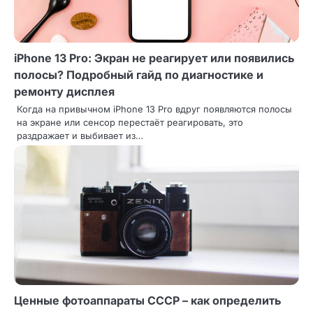
я
з
а
iPhone 13 Pro: Экран не реагирует или появились
полосы? Подробный гайд по диагностике и
п
ремонту дисплея
и
Когда на привычном iPhone 13 Pro вдруг появляются полосы
на экране или сенсор перестаёт реагировать, это
с
раздражает и выбивает из…
і
в
Ценные фотоаппараты СССР – как определить