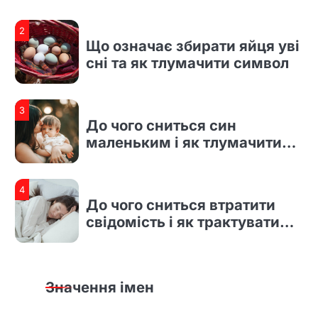
2
Що означає збирати яйця уві
сні та як тлумачити символ
3
До чого сниться син
маленьким і як тлумачити
сновидіння
4
До чого сниться втратити
свідомість і як трактувати
такий сон
1
До чого сниться рідна дочка
і що насправді означає такий
Значення імен
сон