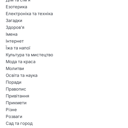
Езотерика
Електроніка та техніка
Загадки
Здоров'я
Імена
Інтернет
Їжа та напої
Культура та мистецтво
Мода та краса
Молитви
Освіта та наука
Поради
Правопис
2
Привітання
Гарні привітання з Днем
Прикмети
народження для батька
Різне
хлопця
Розваги
Сад та город
3