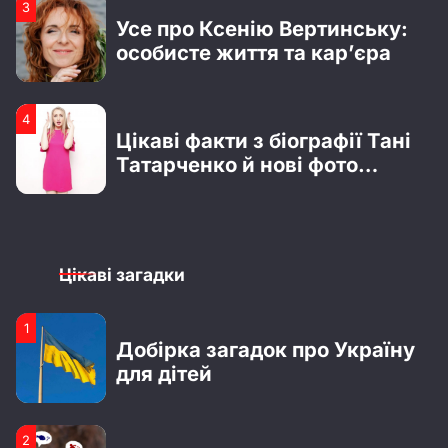
Усе про Ксенію Вертинську:
Креативні побажання з
особисте життя та кар’єра
нагоди отримання водійських
прав
4
4
Цікаві факти з біографії Тані
51 роза – символика,
Татарченко й нові фото
значение и повод для подарка
радіоведучої
1
Біографія Владислава Лагоди
з гурту Tember Blanche
Цікаві загадки
2
1
Що відомо про Сергія
Добірка загадок про Україну
Мельника з шоу “Холостяк”:
для дітей
особисте життя, кар’єра та
актуальні новини
3
2