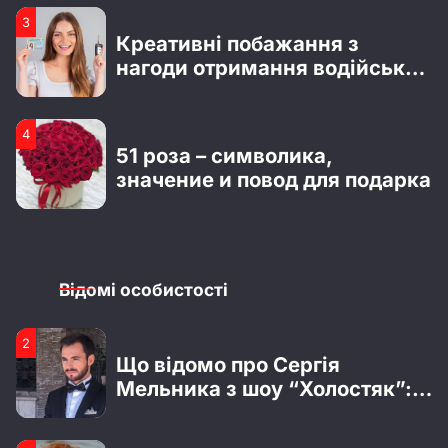
Усе про Ксенію Вертинську:
Креативні побажання з
особисте життя та кар’єра
нагоди отримання водійських
прав
4
4
Цікаві факти з біографії Тані
51 роза – символика,
Татарченко й нові фото
значение и повод для подарка
радіоведучої
1
1
Біографія Владислава Лагоди
Бестселери Lullaby до 8
з гурту Tember Blanche
березня: безпечні подарунки,
які точно сподобаються
Відомі особистості
2
2
Що відомо про Сергія
Гарні привітання з Днем
Мельника з шоу “Холостяк”:
народження для батька
особисте життя, кар’єра та
хлопця
актуальні новини
3
3