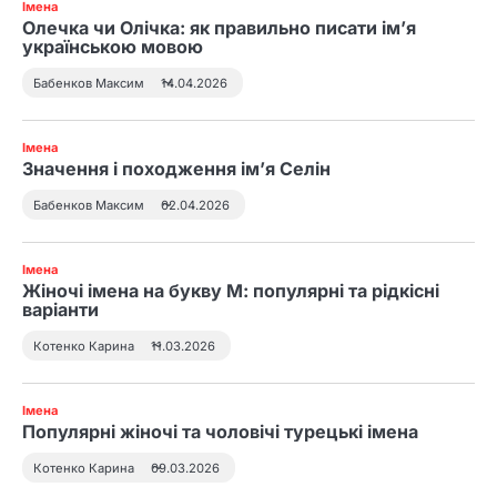
Імена
2
Олечка чи Олічка: як правильно писати ім’я
Що означає збирати яйця уві
українською мовою
сні та як тлумачити символ
Бабенков Максим
14.04.2026
3
Імена
До чого сниться син
Значення і походження ім’я Селін
маленьким і як тлумачити
Бабенков Максим
02.04.2026
сновидіння
4
Імена
До чого сниться втратити
Жіночі імена на букву М: популярні та рідкісні
свідомість і як трактувати
варіанти
такий сон
Котенко Карина
11.03.2026
Імена
Популярні жіночі та чоловічі турецькі імена
Котенко Карина
09.03.2026