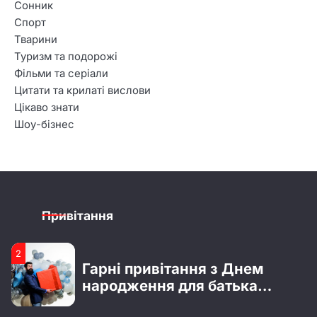
Сонник
Креативні побажання з
Спорт
нагоди отримання водійських
Тварини
прав
Туризм та подорожі
Фільми та серіали
4
51 роза – символика,
Цитати та крилаті вислови
значение и повод для подарка
Цікаво знати
Шоу-бізнес
1
Бестселери Lullaby до 8
березня: безпечні подарунки,
які точно сподобаються
Привітання
2
2
Що відомо про Сергія
Гарні привітання з Днем
Мельника з шоу “Холостяк”:
народження для батька
особисте життя, кар’єра та
хлопця
актуальні новини
3
3