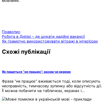
мовленні.
Правопис
Навігація
Робота в Дніпрі – де шукати надійні вакансії
Як грамотно використовувати вітражі в інтер’єрах
записів
Схожі публікації
Як пишеться “не працює”: разом чи окремо
Фраза “не працює” вживається тоді, коли описують
несправність, тимчасову зупинку або відсутність дії.
Її можна побачити на табличках, екранах і…