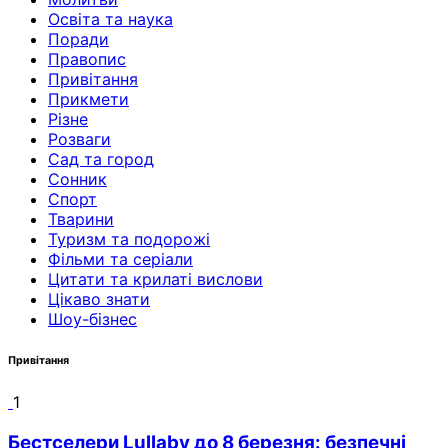
Освіта та наука
Поради
Правопис
Привітання
Прикмети
Різне
Розваги
Сад та город
Сонник
Спорт
Тварини
Туризм та подорожі
Фільми та серіали
Цитати та крилаті вислови
Цікаво знати
Шоу-бізнес
Привітання
1
Бестселери Lullaby до 8 березня: безпечні