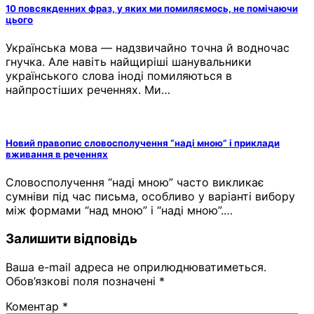
10 повсякденних фраз, у яких ми помиляємось, не помічаючи
цього
Українська мова — надзвичайно точна й водночас
гнучка. Але навіть найщиріші шанувальники
українського слова іноді помиляються в
найпростіших реченнях. Ми…
Новий правопис словосполучення “наді мною” і приклади
вживання в реченнях
Словосполучення “наді мною” часто викликає
сумніви під час письма, особливо у варіанті вибору
між формами “над мною” і “наді мною”.…
Залишити відповідь
Ваша e-mail адреса не оприлюднюватиметься.
Обов’язкові поля позначені
*
Коментар
*