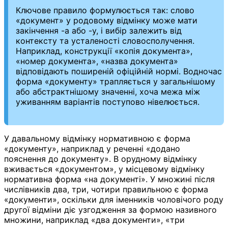
Ключове правило формулюється так: слово
«документ» у родовому відмінку може мати
закінчення -а або -у, і вибір залежить від
контексту та усталеності словосполучення.
Наприклад, конструкції «копія документа»,
«номер документа», «назва документа»
відповідають поширеній офіційній нормі. Водночас
форма «документу» трапляється у загальнішому
або абстрактнішому значенні, хоча межа між
уживанням варіантів поступово нівелюється.
У давальному відмінку нормативною є форма
«документу», наприклад у реченні «додано
пояснення до документу». В орудному відмінку
вживається «документом», у місцевому відмінку
нормативна форма «на документі». У множині після
числівників два, три, чотири правильною є форма
«документи», оскільки для іменників чоловічого роду
другої відміни діє узгодження за формою називного
множини, наприклад «два документи», «три