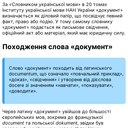
За «Словником української мови» в 20 томах
Інституту української мови НАН України «документ»
визначається як діловий папір, що посвідчує певний
факт, право або подію. У тому самому словнику
«документ» подається як письмове свідчення,
офіційний акт або матеріал, який має юридичну силу.
Походження слова «документ»
Слово «документ» походить від латинського
documentum, що означало «повчальний приклад»,
«доказ», «свідчення» і утворене від дієслова
docere зі значенням «навчати», «показувати»,
«доводити».
Через латину «документ» увійшов до більшості
європейських мов, зокрема до французької
document
та польської
dokument
, звідки був