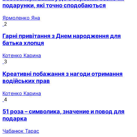
подарунки, які точно сподобаються
Ярмоленко Яна
2
Гарні привітання з Днем народження для
батька хлопця
Котенко Карина
3
Креативні побажання з нагоди отримання
водійських прав
Котенко Карина
4
51 роза – символика, значение и повод для
подарка
Чабанюк Тарас