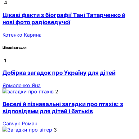
4
Цікаві факти з біографії Тані Татарченко й
нові фото радіоведучої
Котенко Карина
Цікаві загадки
1
Добірка загадок про Україну для дітей
Ярмоленко Яна
2
Веселі й пізнавальні загадки про птахів: з
відповідями для дітей і батьків
Савчук Роман
3