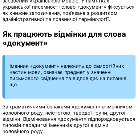
засвоєний українською мовою. У пам’ятках
української писемності слово «документ» фіксується
як книжне запозичення, пов’язане з розвитком
адміністративної та правничої термінології.
Як працюють відмінки для слова
«документ»
Іменник «документ» належить до самостійних
частин мови, означає предмет у значенні
письмового свідчення та відповідає на питання
що.
За граматичними ознаками «документ» є іменником
чоловічого роду, неістотою, твердої групи, другої
відміни. Відмінювання «документ» підпорядковується
типовій парадигмі іменників другої відміни
чоловічого роду.