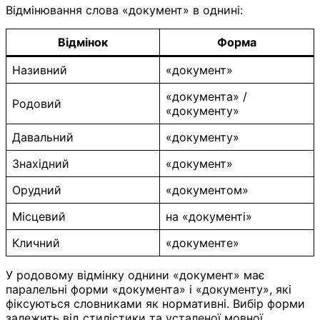
Відмінювання слова «документ» в однині:
Відмінок
Форма
Називний
«документ»
«документа» /
Родовий
«документу»
Давальний
«документу»
Знахідний
«документ»
Орудний
«документом»
Місцевий
на «документі»
Кличний
«документе»
У родовому відмінку однини «документ» має
паралельні форми «документа» і «документу», які
фіксуються словниками як нормативні. Вибір форми
залежить від стилістики та усталеної мовної