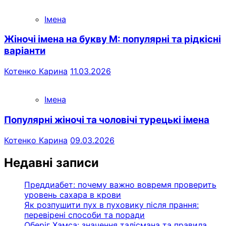
Імена
Жіночі імена на букву М: популярні та рідкісні
варіанти
Котенко Карина
11.03.2026
Імена
Популярні жіночі та чоловічі турецькі імена
Котенко Карина
09.03.2026
Недавні записи
Преддиабет: почему важно вовремя проверить
уровень сахара в крови
Як розпушити пух в пуховику після прання:
перевірені способи та поради
Оберіг Хамса: значення талісмана та правила