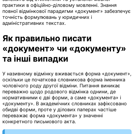
практики в офіційно-діловому мовленні. Знання
повної відмінкової парадигми «документ» забезпечує
точність формулювань у юридичних і
адміністративних текстах.
Як правильно писати
«документ» чи «документу»
та інші випадки
У називному відмінку вживається форма «документ»,
оскільки це початкова словникова форма іменника
чоловічого роду другої відміни. Питання виникає
переважно щодо родового відмінка однини, де
нормативними є дві форми, а саме «документа» і
«документу». В академічних словниках зафіксовано
обидві форми, проте у ділових паперах частіше
переважає форма «документа» у значенні
конкретного письмового акта.