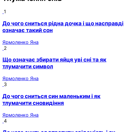
1
До чого сниться рідна дочка і що насправді
означає такий сон
Ярмоленко Яна
2
Що означає збирати яйця уві сні та як
тлумачити символ
Ярмоленко Яна
3
До чого сниться син маленьким і як
тлумачити сновидіння
Ярмоленко Яна
4