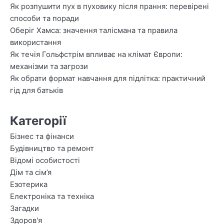
Як розпушити пух в пуховику після прання: перевірені
способи та поради
Оберіг Хамса: значення талісмана та правила
використання
Як течія Гольфстрім впливає на клімат Європи:
механізми та загрози
Як обрати формат навчання для підлітка: практичний
гід для батьків
Категорії
Бізнес та фінанси
Будівництво та ремонт
Відомі особистості
Дім та сім’я
Езотерика
Електроніка та техніка
Загадки
Здоров'я