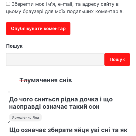
Зберегти моє ім'я, e-mail, та адресу сайту в
цьому браузері для моїх подальших коментарів.
Пошук
Пошук
Тлумачення снів
1
До чого сниться рідна дочка і що
насправді означає такий сон
Ярмоленко Яна
2
Що означає збирати яйця уві сні та як