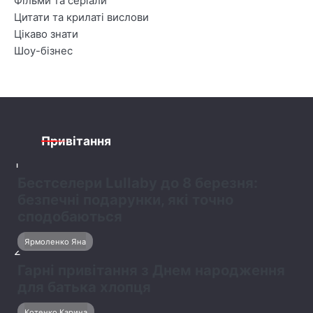
Фільми та серіали
Цитати та крилаті вислови
Цікаво знати
Шоу-бізнес
Привітання
1
Бестселери Lullaby до 8 березня:
безпечні подарунки, які точно
сподобаються
Ярмоленко Яна
2
Гарні привітання з Днем народження
для батька хлопця
Котенко Карина