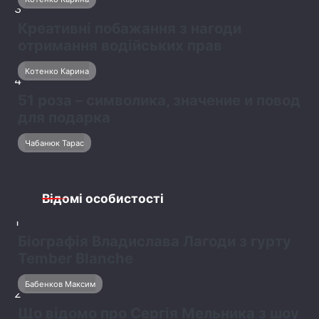
3
Креативні побажання з нагоди
отримання водійських прав
Котенко Карина
4
51 роза – символика, значение и повод
для подарка
Чабанюк Тарас
Відомі особистості
1
Біографія Владислава Лагоди з гурту
Tember Blanche
Бабенков Максим
2
Що відомо про Сергія Мельника з шоу