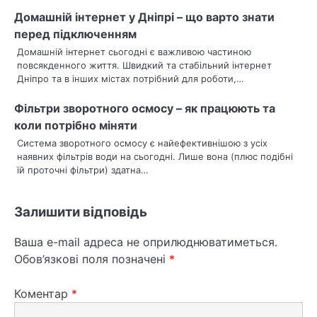
і
Домашній інтернет у Дніпрі – що варто знати
перед підключенням
я
Домашній інтернет сьогодні є важливою частиною
з
повсякденного життя. Швидкий та стабільний інтернет
Дніпро та в інших містах потрібний для роботи,…
а
Фільтри зворотного осмосу – як працюють та
п
коли потрібно міняти
и
Система зворотного осмосу є найефективнішою з усіх
наявних фільтрів води на сьогодні. Лише вона (плюс подібні
с
їй проточні фільтри) здатна…
і
Залишити відповідь
в
Ваша e-mail адреса не оприлюднюватиметься.
Обов’язкові поля позначені
*
Коментар
*