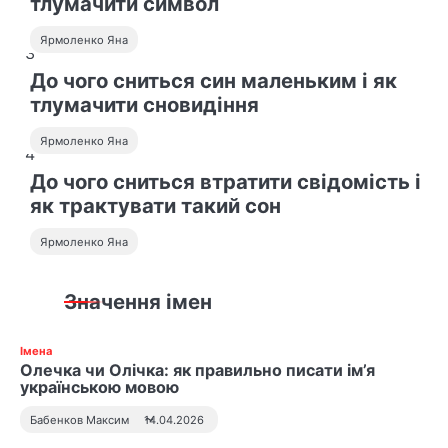
тлумачити символ
Ярмоленко Яна
3
До чого сниться син маленьким і як
тлумачити сновидіння
Ярмоленко Яна
4
До чого сниться втратити свідомість і
як трактувати такий сон
Ярмоленко Яна
Значення імен
Імена
Олечка чи Олічка: як правильно писати ім’я
українською мовою
Бабенков Максим
14.04.2026