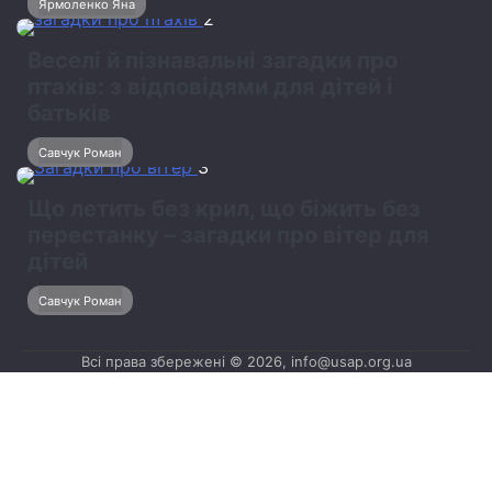
Ярмоленко Яна
2
Веселі й пізнавальні загадки про
птахів: з відповідями для дітей і
батьків
Савчук Роман
3
Що летить без крил, що біжить без
перестанку – загадки про вітер для
дітей
Савчук Роман
Всі права збережені © 2026, info@usap.org.ua