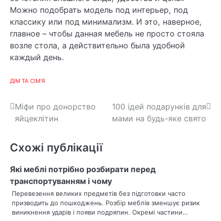
Можно подобрать модель под интерьер, под
классику или под минимализм. И это, наверное,
главное – чтобы данная мебель не просто стояла
возле стола, а действительно была удобной
каждый день.
ДІМ ТА СІМ’Я
Н
Міфи про донорство
100 ідей подарунків для
яйцеклітин
мами на будь-яке свято
а
в
Схожі публікації
і
Які меблі потрібно розбирати перед
г
транспортуванням і чому
Перевезення великих предметів без підготовки часто
а
призводить до пошкоджень. Розбір меблів зменшує ризик
ц
виникнення ударів і появи подряпин. Окремі частини…