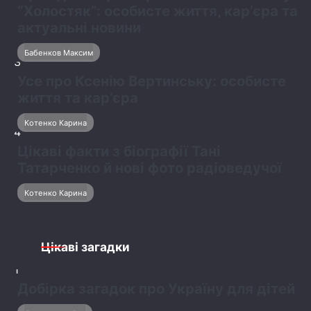
“Холостяк”: особисте життя, кар’єра та
актуальні новини
Бабенков Максим
3
Усе про Ксенію Вертинську: особисте
життя та кар’єра
Котенко Карина
4
Цікаві факти з біографії Тані
Татарченко й нові фото радіоведучої
Котенко Карина
Цікаві загадки
1
Добірка загадок про Україну для дітей