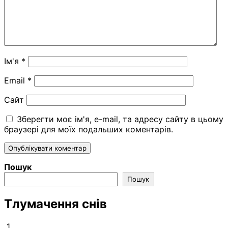
Ім'я
*
Email
*
Сайт
Зберегти моє ім'я, e-mail, та адресу сайту в цьому
браузері для моїх подальших коментарів.
Пошук
Пошук
Тлумачення снів
1