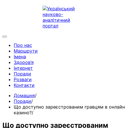
Про нас
Маршрути
Імена
Здоров’я
Інтернет
Поради
Розваги
Контакти
Домашня
Поради
Що доступно зареєстрованим гравцям в онлайн
казино?
Що доступно зареєстрованим