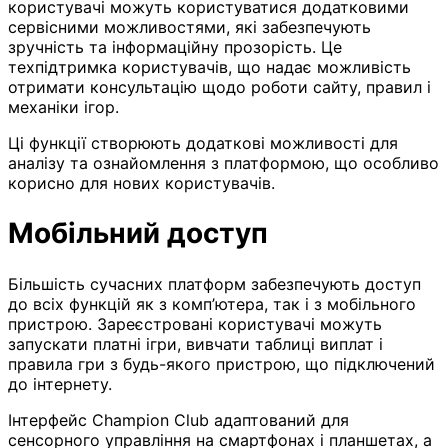
користувачі можуть користуватися додатковими
сервісними можливостями, які забезпечують
зручність та інформаційну прозорість. Це
техпідтримка користувачів, що надає можливість
отримати консультацію щодо роботи сайту, правил і
механіки ігор.
Ці функції створюють додаткові можливості для
аналізу та ознайомлення з платформою, що особливо
корисно для нових користувачів.
Мобільний доступ
Більшість сучасних платформ забезпечують доступ
до всіх функцій як з комп’ютера, так і з мобільного
пристрою. Зареєстровані користувачі можуть
запускати платні ігри, вивчати таблиці виплат і
правила гри з будь-якого пристрою, що підключений
до інтернету.
Інтерфейс Champion Club адаптований для
сенсорного управління на смартфонах і планшетах, а