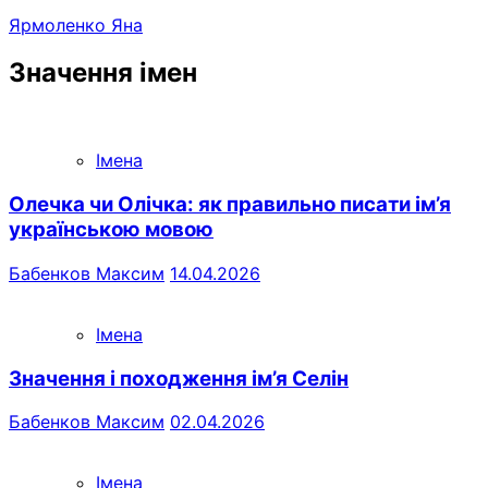
Ярмоленко Яна
Значення імен
Імена
Олечка чи Олічка: як правильно писати ім’я
українською мовою
Бабенков Максим
14.04.2026
Імена
Значення і походження ім’я Селін
Бабенков Максим
02.04.2026
Імена