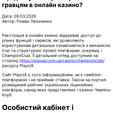
гравцям в онлайн казино?
Дата: 09.03.2026
Автор:
Роман Леонченко
Реєстрація в онлайн казино відкриває доступ до
різних функцій і сервісів, які дозволяють
користувачам детальніше ознайомитися з механікою
ігор та структурою ігрової платформи, зокрема, і
ChampionClub. Її детальний огляд доступний на
сторінці
https://playua.com.ua/casino/championclub/
ресурсу PlayUA.
Сайт PlayUA є суто інформаційним, не є гемблінг-
платформою і не приймає ставки. Також на порталі
розміщений рейтинг українських ліцензійних
платформ, серед яких представлено і казино Чемпіон
Клуб.
Особистий кабінет і