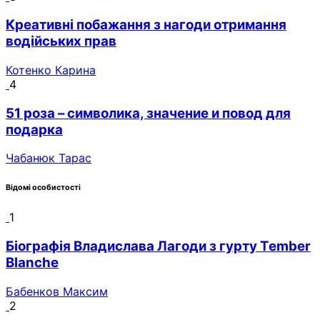
Креативні побажання з нагоди отримання
водійських прав
Котенко Карина
4
51 роза – символика, значение и повод для
подарка
Чабанюк Тарас
Відомі особистості
1
Біографія Владислава Лагоди з гурту Tember
Blanche
Бабенков Максим
2