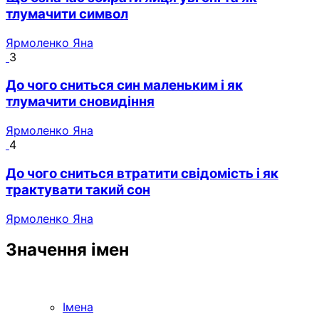
тлумачити символ
Ярмоленко Яна
3
До чого сниться син маленьким і як
тлумачити сновидіння
Ярмоленко Яна
4
До чого сниться втратити свідомість і як
трактувати такий сон
Ярмоленко Яна
Значення імен
Імена