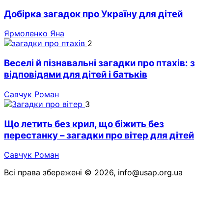
Добірка загадок про Україну для дітей
Ярмоленко Яна
2
Веселі й пізнавальні загадки про птахів: з
відповідями для дітей і батьків
Савчук Роман
3
Що летить без крил, що біжить без
перестанку – загадки про вітер для дітей
Савчук Роман
Всі права збережені © 2026, info@usap.org.ua