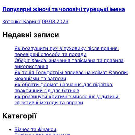
Популярні жіночі та чоловічі турецькі імена
Котенко Карина
09.03.2026
Недавні записи
Як розпушити пух в пуховику після прання:
перевірені способи та поради
Оберіг Хамса: значення талісмана та правила
використання
Як течія Гольфстрім впливає на клімат Європи:
механізми та загрози
Як обрати формат навчання для підлітка:
практичний гід для батьків
Як розвинути критичне мислення у дитини:
ефективні методи та вправи
Категорії
Бізнес та фінанси