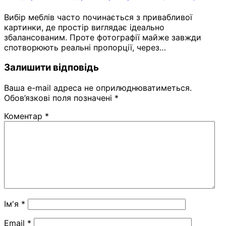
Вибір меблів часто починається з привабливої
картинки, де простір виглядає ідеально
збалансованим. Проте фотографії майже завжди
спотворюють реальні пропорції, через…
Залишити відповідь
Ваша e-mail адреса не оприлюднюватиметься.
Обов’язкові поля позначені
*
Коментар
*
Ім'я
*
Email
*