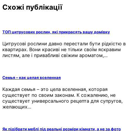
Схожі публікації
ТОП цитрусових рослин, які прикрасять вашу домівку
Цитрусові рослини давно перестали бути рідкістю в
квартирах. Вони красиві не тільки своїм яскравим
листям, але і привабливі свіжим ароматом,…
Семья – как целая вселенная
Каждая семья – это цела вселенная, которая
существует по своим законам. К сожалению, не
существует универсального рецепта для супругов,
желающих…
Як підібрати меблі під реальні розміри кімнати, а не за фото