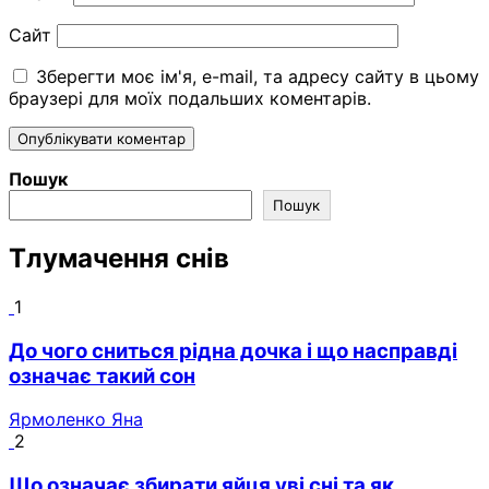
Сайт
Зберегти моє ім'я, e-mail, та адресу сайту в цьому
браузері для моїх подальших коментарів.
Пошук
Пошук
Тлумачення снів
1
До чого сниться рідна дочка і що насправді
означає такий сон
Ярмоленко Яна
2
Що означає збирати яйця уві сні та як