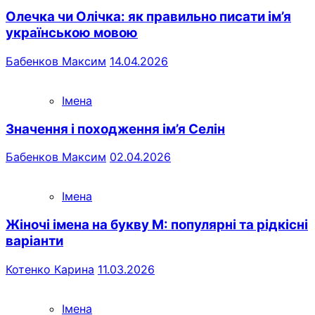
Олечка чи Олічка: як правильно писати ім’я
українською мовою
Бабенков Максим
14.04.2026
Імена
Значення і походження ім’я Селін
Бабенков Максим
02.04.2026
Імена
Жіночі імена на букву М: популярні та рідкісні
варіанти
Котенко Карина
11.03.2026
Імена