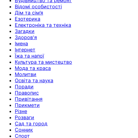
Будівництво та ремонт
Відомі особистості
Дім та сім’я
Езотерика
Електроніка та техніка
Загадки
Здоров'я
Імена
Інтернет
Їжа та напої
Культура та мистецтво
Мода та краса
Молитви
Освіта та наука
Поради
Правопис
Привітання
Прикмети
Різне
Розваги
Сад та город
Сонник
Спорт