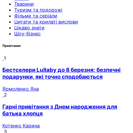
Тварини
Туризм та подорожі
Фільми та серіали
Цитати та крилаті вислови
Цікаво знати
Шоу-бізнес
Привітання
1
Бестселери Lullaby до 8 березня: безпечні
подарунки, які точно сподобаються
Ярмоленко Яна
2
Гарні привітання з Днем народження для
батька хлопця
Котенко Карина
3