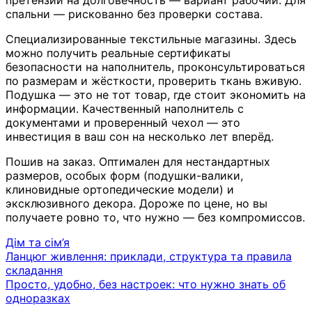
спальни — рискованно без проверки состава.
Специализированные текстильные магазины. Здесь
можно получить реальные сертификаты
безопасности на наполнитель, проконсультироваться
по размерам и жёсткости, проверить ткань вживую.
Подушка — это не тот товар, где стоит экономить на
информации. Качественный наполнитель с
документами и проверенный чехол — это
инвестиция в ваш сон на несколько лет вперёд.
Пошив на заказ. Оптимален для нестандартных
размеров, особых форм (подушки-валики,
клиновидные ортопедические модели) и
эксклюзивного декора. Дороже по цене, но вы
получаете ровно то, что нужно — без компромиссов.
Дім та сім’я
Навігація
Ланцюг живлення: приклади, структура та правила
складання
записів
Просто, удобно, без настроек: что нужно знать об
одноразках