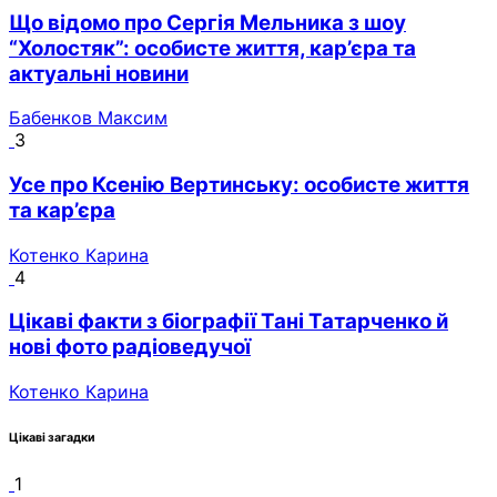
Що відомо про Сергія Мельника з шоу
“Холостяк”: особисте життя, кар’єра та
актуальні новини
Бабенков Максим
3
Усе про Ксенію Вертинську: особисте життя
та кар’єра
Котенко Карина
4
Цікаві факти з біографії Тані Татарченко й
нові фото радіоведучої
Котенко Карина
Цікаві загадки
1