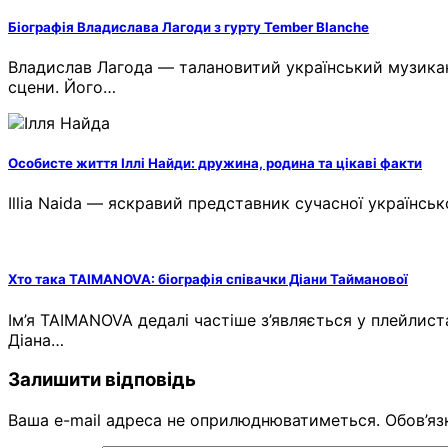
Біографія Владислава Лагоди з гурту Tember Blanche
Владислав Лагода — талановитий український музикант,
сцени. Його…
Особисте життя Іллі Найди: дружина, родина та цікаві факти
Illia Naida — яскравий представник сучасної українськ
Хто така TAIMANOVA: біографія співачки Діани Тайманової
Ім’я TAIMANOVA дедалі частіше з’являється у плейлист
Діана…
Залишити відповідь
Ваша e-mail адреса не оприлюднюватиметься.
Обов’яз