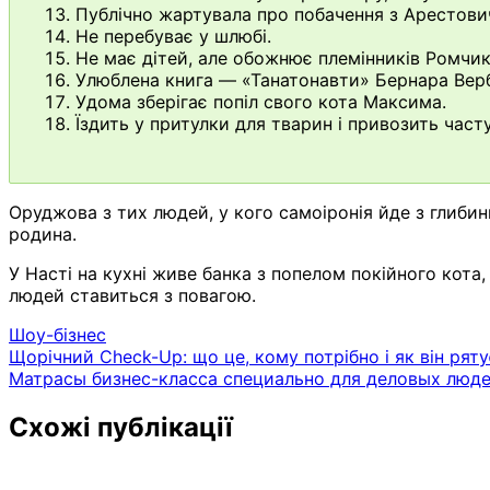
Публічно жартувала про побачення з Арестови
Не перебуває у шлюбі.
Не має дітей, але обожнює племінників Ромчик
Улюблена книга — «Танатонавти» Бернара Вер
Удома зберігає попіл свого кота Максима.
Їздить у притулки для тварин і привозить част
Оруджова з тих людей, у кого самоіронія йде з глибини
родина.
У Насті на кухні живе банка з попелом покійного кота
людей ставиться з повагою.
Шоу-бізнес
Навігація
Щорічний Check-Up: що це, кому потрібно і як він рят
Матрасы бизнес-класса специально для деловых люд
записів
Схожі публікації