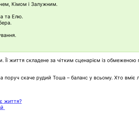
чем, Кімом і Залужним.
а та Елю.
бера.
ування.
. Її життя складене за чітким сценарієм із обмеженою 
, а поруч скаче рудий Тоша – баланс у всьому. Хто вміє
ує життя?
ей