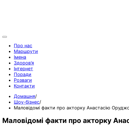
Про нас
Маршрути
Імена
Здоров’я
Інтернет
Поради
Розваги
Контакти
Домашня
Шоу-бізнес
Маловідомі факти про акторку Анастасію Орудж
Маловідомі факти про акторку Ана