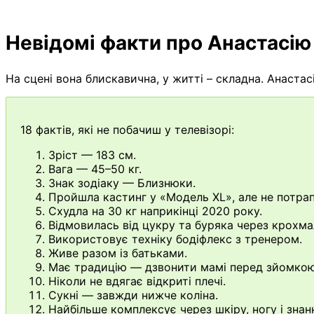
Невідомі факти про Анастасі
На сцені вона блискавична, у житті – складна. Анастас
18 фактів, які не побачиш у телевізорі:
Зріст — 183 см.
Вага — 45–50 кг.
Знак зодіаку — Близнюки.
Пройшла кастинг у «Модель XL», але не потрап
Схудла на 30 кг наприкінці 2020 року.
Відмовилась від цукру та буряка через крохма
Використовує техніку бодіфлекс з тренером.
Живе разом із батьками.
Має традицію — дзвонити мамі перед зйомкою
Ніколи не вдягає відкриті плечі.
Сукні — завжди нижче коліна.
Найбільше комплексує через шкіру, ногу і знан