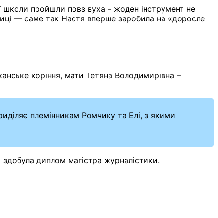
ої школи пройшли повз вуха – жоден інструмент не
ьниці — саме так Настя вперше заробила на «доросле
жанське коріння, мати Тетяна Володимирівна –
иділяє племінникам Ромчику та Елі, з якими
і здобула диплом магістра журналістики.