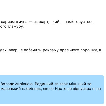
а, харизматична — як жарт, який запам’ятовується
вого гламуру.
ядачі вперше побачили рекламу прального порошку, а
ю Володимирівною. Родинний зв'язок міцніший за
маленький племінник, якого Настя не відпускає ні на