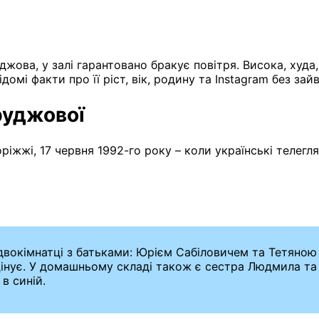
джова, у залі гарантовано бракує повітря. Висока, худ
домі факти про її ріст, вік, родину та Instagram без зай
руджової
жжі, 17 червня 1992-го року – коли українські телегл
 двокімнатці з батьками: Юрієм Сабіловичем та Тетяно
цінує. У домашньому складі також є сестра Людмила та 
в синій.