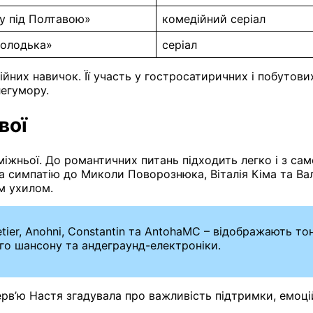
у під Полтавою»
комедійний серіал
Володька»
серіал
них навичок. Її участь у гостросатиричних і побутових
легумору.
вої
жньої. До романтичних питань підходить легко і з само
симпатію до Миколи Поворознюка, Віталія Кіма та Вале
м ухилом.
etier, Anohni, Constantin та AntohaMC – відображають то
го шансону та андеграунд-електроніки.
рв’ю Настя згадувала про важливість підтримки, емоцій