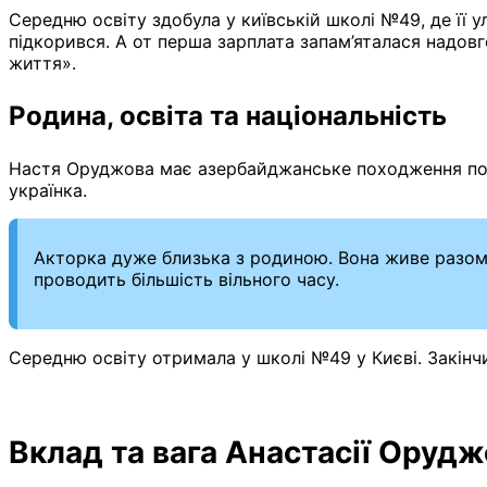
Середню освіту здобула у київській школі №49, де її
підкорився. А от перша зарплата запам’яталася надов
життя».
Родина, освіта та національність
Настя Оруджова має азербайджанське походження по ба
українка.
Акторка дуже близька з родиною. Вона живе разом
проводить більшість вільного часу.
Середню освіту отримала у школі №49 у Києві. Закінч
Вклад та вага Анастасії Орудж