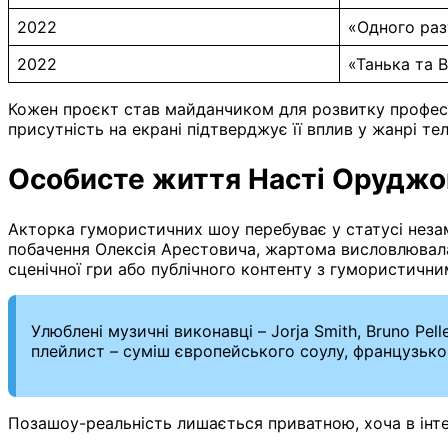
2022
«Одного раз
2022
«Танька та 
Кожен проєкт став майданчиком для розвитку професій
присутність на екрані підтверджує її вплив у жанрі те
Особисте життя Насті Оруджо
Акторка гумористичних шоу перебуває у статусі незамі
побачення Олексія Арестовича, жартома висловлювала 
сценічної гри або публічного контенту з гумористични
Улюблені музичні виконавці – Jorja Smith, Bruno Pell
плейлист – суміш європейського соулу, французько
Позашоу-реальність лишається приватною, хоча в інте