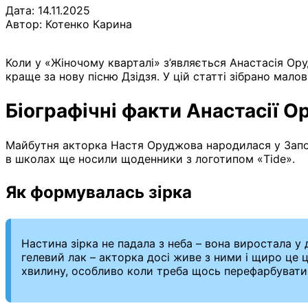
Дата: 14.11.2025
Автор:
Котенко Карина
Коли у «Жіночому кварталі» з’являється Анастасія Ору
краще за нову пісню Дзідзя. У цій статті зібрано малові
Біографічні факти Анастасії О
Майбутня акторка Настя Оруджова народилася у Запорі
в школах ще носили щоденники з логотипом «Tide».
Як формувалась зірка
Настина зірка не падала з неба – вона виростала у
гелевий лак – акторка досі живе з ними і щиро це 
хвилину, особливо коли треба щось перефарбувати 