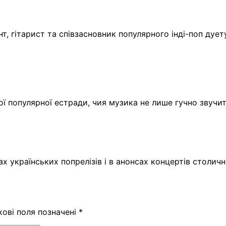
 гітарист та співзасновник популярного інді-поп дуету
ої популярної естради, чия музика не лише гучно звучит
ах українських попрелізів і в анонсах концертів столич
кові поля позначені
*