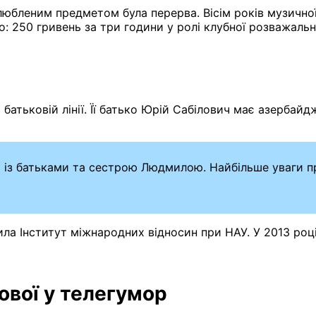
 улюбленим предметом була перерва. Вісім років музичн
го: 250 гривень за три години у ролі клубної розважал
тьковій лінії. Її батько Юрій Сабілович має азербайд
 із батьками та сестрою Людмилою. Найбільше уваги пр
ила Інститут міжнародних відносин при НАУ. У 2013 роц
ової у телегумор