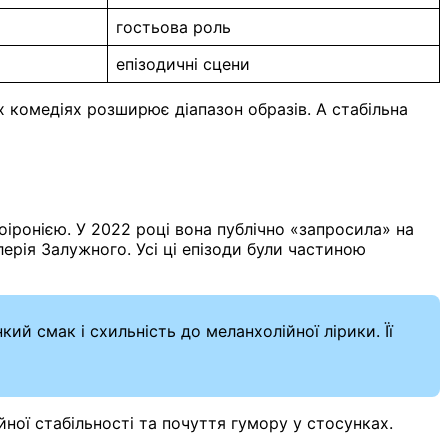
гостьова роль
епізодичні сцени
 комедіях розширює діапазон образів. А стабільна
іронією. У 2022 році вона публічно «запросила» на
рія Залужного. Усі ці епізоди були частиною
нкий смак і схильність до меланхолійної лірики. Її
ної стабільності та почуття гумору у стосунках.