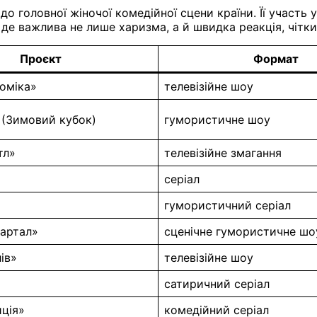
о головної жіночої комедійної сцени країни. Її участь
де важлива не лише харизма, а й швидка реакція, чітки
Проєкт
Формат
оміка»
телевізійне шоу
» (Зимовий кубок)
гумористичне шоу
тл»
телевізійне змагання
серіал
гумористичний серіал
артал»
сценічне гумористичне шо
ів»
телевізійне шоу
сатиричний серіал
иція»
комедійний серіал