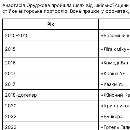
Анастасія Оруджова пройшла шлях від шкільної сцени д
стійке акторське портфоліо. Вона працює у форматах, 
Рік
2010–2015
«Розсміши к
2015
«Ліга сміху
2016
«Комеді Бат
2017
«Країна У»
2017
«Казки У»
2018–дотепер
«Жіночий Кв
2020
«Ігри прикол
2022
«Бункер»
2022
«Готель Гал