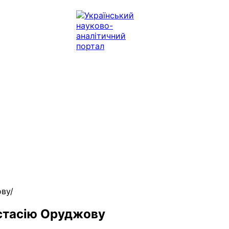
ову
стасію Оруджову