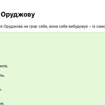
ю Оруджову
ія Оруджова не грає себе, вона себе вибудовує – із сам
ила.
ль.
.
ня.