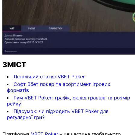
ЗМІСТ
Легальний статус VBET Poker
Софт Вбет покер та асортимент ігрових
форматів
Рум VBET Poker: трафік, склад гравців та розмір
рейку
Підсумок: чи підходить VBET Poker для
регулярної гри?
Платформа
VBET Poker
– це частина глобального