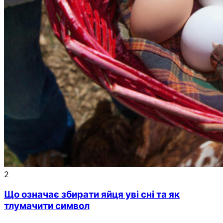
2
Що означає збирати яйця уві сні та як
тлумачити символ