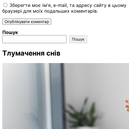
Зберегти моє ім'я, e-mail, та адресу сайту в цьому
браузері для моїх подальших коментарів.
Пошук
Пошук
Тлумачення снів