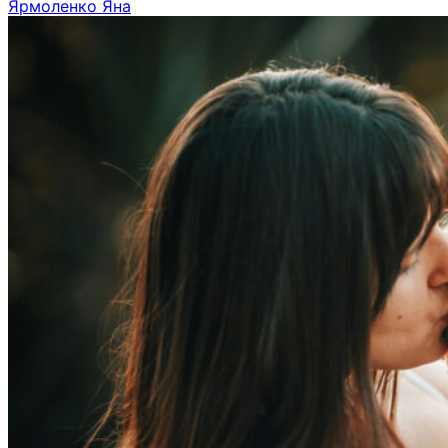
Ярмоленко Яна