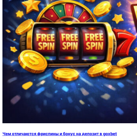
Чем отличаются фриспины и бонус на депозит в goxbet