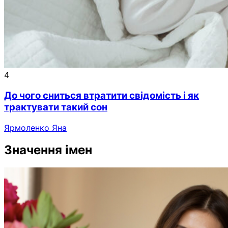
4
До чого сниться втратити свідомість і як
трактувати такий сон
Ярмоленко Яна
Значення імен