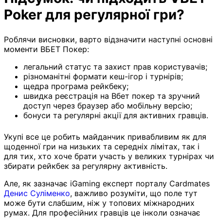
Poker для регулярної гри?
Роблячи висновки, варто відзначити наступні основні
моменти ВБЕТ Покер:
легальний статус та захист прав користувачів;
різноманітні формати кеш-ігор і турнірів;
щедра програма рейкбеку;
швидка реєстрація на Вбет покер та зручний
доступ через браузер або мобільну версію;
бонуси та регулярні акції для активних гравців.
Укупі все це робить майданчик привабливим як для
щоденної гри на низьких та середніх лімітах, так і
для тих, хто хоче брати участь у великих турнірах чи
збирати рейкбек за регулярну активність.
Але, як зазначає iGaming експерт порталу Cardmates
Денис Суліменко
, важливо розуміти, що поле тут
може бути слабшим, ніж у топових міжнародних
румах. Для професійних гравців це інколи означає