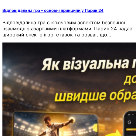
Відповідальна гра – основні принципи у Парик 24
Відповідальна гра є ключовим аспектом безпечної
взаємодії з азартними платформами. Парик 24 надає
широкий спектр ігор, ставок та розваг, що…