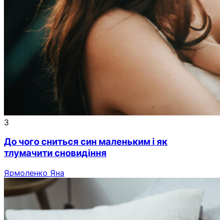
3
До чого сниться син маленьким і як
тлумачити сновидіння
Ярмоленко Яна