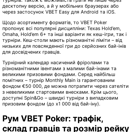
десктопну версію, а й у мобільних браузерах або
через застосунок VBET Easy для Android та iOS.
Щодо асортименту форматів, то VBET Poker
пропонує всі популярні дисципліни: Texas Hold’em,
Omaha, Hold’em 6+ та інші варіанти як кеш-ігри, так і
турніри. Кеш-столи мають різноманітні ліміти – від
низьких для повсякденної гри до серйозних бай-інів
для досвідчених гравців.
Турнірний календар насичений фріролами та
різноманітними івентами з малими бай-інами та
великими призовими фондами. Серед найбільш
помітних – турнір Monthly Main із гарантованим
фондом €50 000, де можна потрапити через сателіти
з невеликими стартовими внесками. Крім цього,
доступні Spin&Go – швидкі турніри з випадковим
призовим фондом (до x1 000 від бай-іну).
Рум VBET Poker: трафік,
склад гравців та розмір рейку