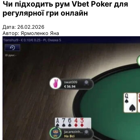
Чи підходить рум Vbet Poker для
регулярної гри онлайн
Дата: 26.02.2026
Автор:
Ярмоленко Яна