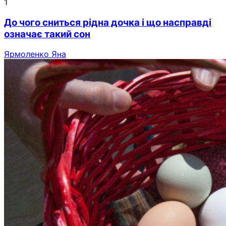
1
До чого сниться рідна дочка і що насправді
означає такий сон
Ярмоленко Яна