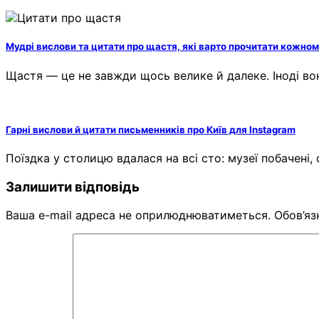
Мудрі вислови та цитати про щастя, які варто прочитати кожно
Щастя — це не завжди щось велике й далеке. Іноді во
Гарні вислови й цитати письменників про Київ для Instagram
Поїздка у столицю вдалася на всі сто: музеї побачені,
Залишити відповідь
Ваша e-mail адреса не оприлюднюватиметься.
Обов’яз