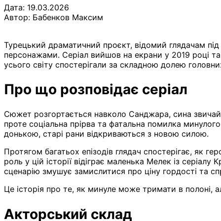
Дата: 19.03.2026
Автор:
Бабенков Максим
Турецький драматичний проєкт, відомий глядачам під н
персонажами. Серіал вийшов на екрани у 2019 році та 
усього світу спостерігали за складною долею головни
Про що розповідає серіал
Сюжет розгортається навколо Санджара, сина звичайн
проте соціальна прірва та фатальна помилка минулого
донькою, старі рани відкриваються з новою силою.
Протягом багатьох епізодів глядач спостерігає, як г
роль у цій історії відіграє маленька Мелек із серіалу
сценарію змушує замислитися про ціну гордості та сп
Це історія про те, як минуле може тримати в полоні, 
Акторський склад