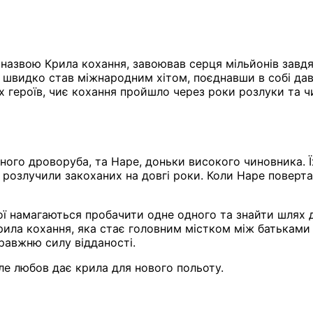
азвою Крила кохання, завоював серця мільйонів завдяки
швидко став міжнародним хітом, поєднавши в собі давні
х героїв, чиє кохання пройшло через роки розлуки та ч
ого дроворуба, та Наре, доньки високого чиновника. Ї
 розлучили закоханих на довгі роки. Коли Наре поверт
ерої намагаються пробачити одне одного та знайти шлях
 Крила кохання, яка стає головним містком між батьками
равжню силу відданості.
але любов дає крила для нового польоту.