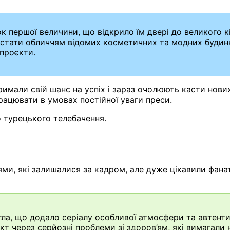
ок першої величини, що відкрило їм двері до великого 
 стати обличчям відомих косметичних та модних будинк
 проєкти.
римали свій шанс на успіх і зараз очолюють касти нови
рацювати в умовах постійної уваги преси.
 турецького телебачення.
и, які залишалися за кадром, але дуже цікавили фанат
ла, що додало серіалу особливої атмосфери та автенти
т через серйозні проблеми зі здоров’ям, які вимагали н