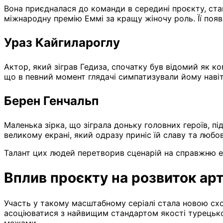
Вона приєдналася до команди в середині проєкту, ст
міжнародну премію Еммі за кращу жіночу роль. Її поява
Ураз Кайгилароглу
Актор, який зіграв Гедиза, спочатку був відомий як к
що в певний момент глядачі симпатизували йому навіт
Берен Генчальп
Маленька зірка, що зіграла доньку головних героїв, п
великому екрані, який одразу приніс їй славу та любов
Талант цих людей перетворив сценарій на справжню е
Вплив проєкту на розвиток арт
Участь у такому масштабному серіалі стала новою схо
асоціюватися з найвищим стандартом якості турецької
межами.