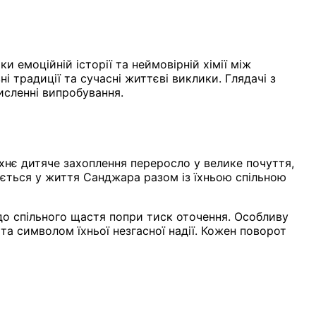
 емоційній історії та неймовірній хімії між
 традиції та сучасні життєві виклики. Глядачі з
исленні випробування.
хнє дитяче захоплення переросло у велике почуття,
ається у життя Санджара разом із їхньою спільною
 до спільного щастя попри тиск оточення. Особливу
 та символом їхньої незгасної надії. Кожен поворот