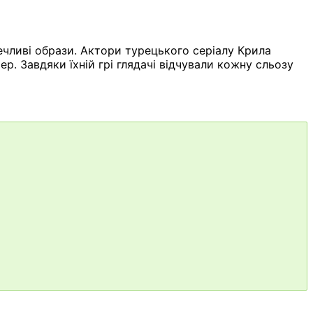
речливі образи. Актори турецького серіалу Крила
. Завдяки їхній грі глядачі відчували кожну сльозу