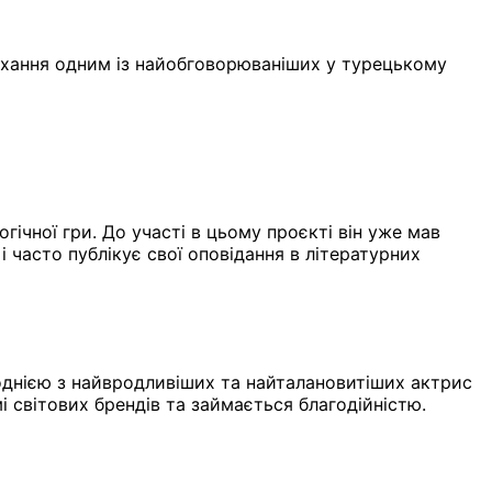
кохання одним із найобговорюваніших у турецькому
ічної гри. До участі в цьому проєкті він уже мав
 часто публікує свої оповідання в літературних
 однією з найвродливіших та найталановитіших актрис
і світових брендів та займається благодійністю.