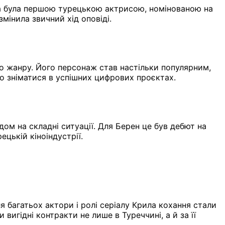
ба була першою турецькою актрисою, номінованою на
мінила звичний хід оповіді.
го жанру. Його персонаж став настільки популярним,
о зніматися в успішних цифрових проєктах.
дом на складні ситуації. Для Берен це був дебют на
цькій кіноіндустрії.
 багатьох актори і ролі серіалу Крила кохання стали
игідні контракти не лише в Туреччині, а й за її