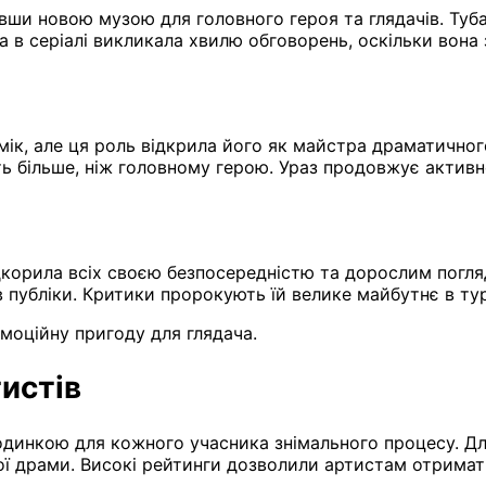
авши новою музою для головного героя та глядачів. Ту
 в серіалі викликала хвилю обговорень, оскільки вона з
омік, але ця роль відкрила його як майстра драматично
ь більше, ніж головному герою. Ураз продовжує активн
ідкорила всіх своєю безпосередністю та дорослим погля
 публіки. Критики пророкують їй велике майбутнє в туре
моційну пригоду для глядача.
истів
динкою для кожного учасника знімального процесу. Для
 драми. Високі рейтинги дозволили артистам отримати в