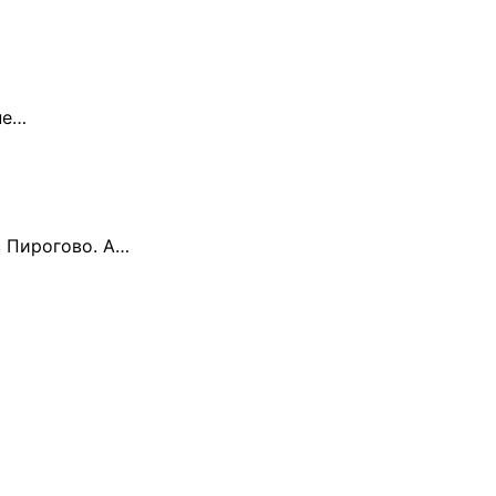
не…
 в Пирогово. А…