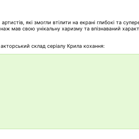
артистів, які змогли втілити на екрані глибокі та супе
аж мав свою унікальну харизму та впізнаваний характер
акторський склад серіалу Крила кохання: