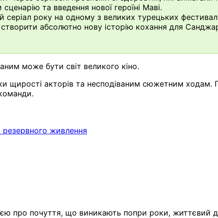
 сценарію та введення нової героїні Маві.
 серіал року на одному з великих турецьких фестивалі
 створити абсолютно нову історію кохання для Санджа
ваним може бути світ великого кіно.
ки щирості акторів та несподіваним сюжетним ходам. По
команди.
а резервного живлення
рією про почуття, що виникають попри роки, життєвий до