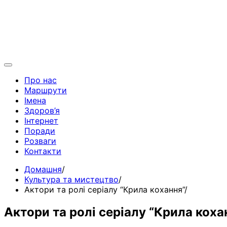
Про нас
Маршрути
Імена
Здоров’я
Інтернет
Поради
Розваги
Контакти
Домашня
Культура та мистецтво
Актори та ролі серіалу “Крила кохання”
Актори та ролі серіалу “Крила коха