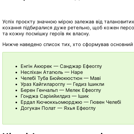
Успіх проєкту значною мірою залежав від талановитих 
кохання підбиралися дуже ретельно, щоб кожен персон
та кожну посмішку героїв як власну.
Нижче наведено список тих, хто сформував основний 
Енгін Акюрек — Санджар Ефеоглу
Несліхан Атагюль — Наре
Челебі Туба Бюйюкюстюн — Маві
Ураз Кайгилароглу — Гедиз Ішикли
Берен Генчальп — Мелек Ефеоглу
Гонджа Саріийилдиз — Ішик
Ердал Кючюккьомюрджю — Гювен Челебі
Догукан Полат — Яхья Ефеоглу