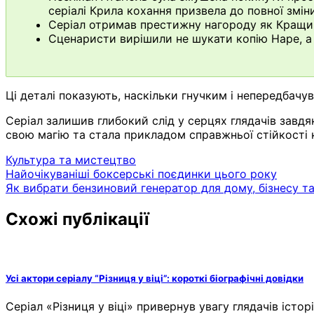
серіалі Крила кохання призвела до повної зміни
Серіал отримав престижну нагороду як Кращий
Сценаристи вирішили не шукати копію Наре, а
Ці деталі показують, наскільки гнучким і непередбачу
Серіал залишив глибокий слід у серцях глядачів завдя
свою магію та стала прикладом справжньої стійкості 
Культура та мистецтво
Навігація
Найочікуваніші боксерські поєдинки цього року
Як вибрати бензиновий генератор для дому, бізнесу т
записів
Схожі публікації
Усі актори серіалу “Різниця у віці”: короткі біографічні довідки
Серіал «Різниця у віці» привернув увагу глядачів істо