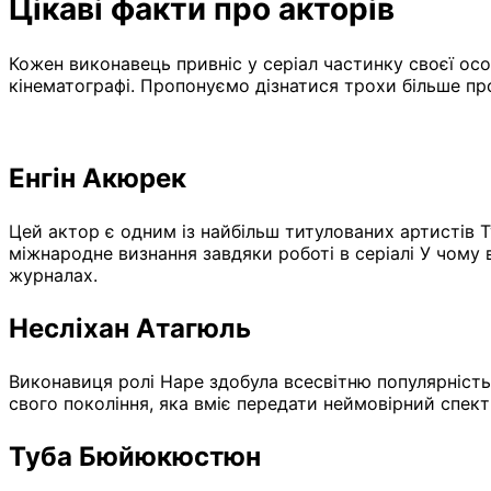
Цікаві факти про акторів
Кожен виконавець привніс у серіал частинку своєї о
кінематографі. Пропонуємо дізнатися трохи більше про
Енгін Акюрек
Цей актор є одним із найбільш титулованих артистів Т
міжнародне визнання завдяки роботі в серіалі У чому 
журналах.
Несліхан Атагюль
Виконавиця ролі Наре здобула всесвітню популярність
свого покоління, яка вміє передати неймовірний спект
Туба Бюйюкюстюн