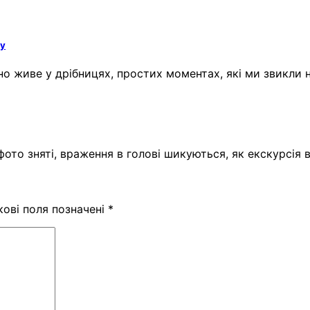
му
но живе у дрібницях, простих моментах, які ми звикли 
 фото зняті, враження в голові шикуються, як екскурсія
кові поля позначені
*