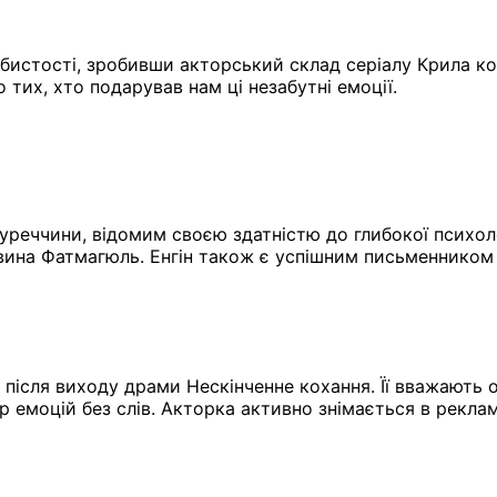
собистості, зробивши акторський склад серіалу Крила 
 тих, хто подарував нам ці незабутні емоції.
уреччини, відомим своєю здатністю до глибокої психолог
вина Фатмагюль. Енгін також є успішним письменником і
 після виходу драми Нескінченне кохання. Її вважають
р емоцій без слів. Акторка активно знімається в реклам