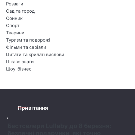
Розваги
Сад та город
Сонник
Спорт
Тварини
Туризм та подорожі
Фільми та серіали
Цитати та крилаті вислови
Цікаво знати
Шоу-бізнес
Привітання
1
Бестселери Lullaby до 8 березня:
безпечні подарунки, які точно