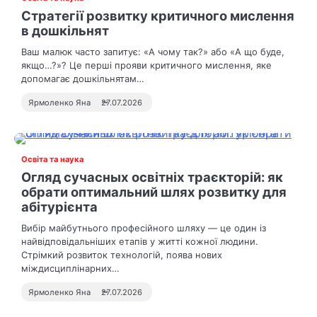
Стратегії розвитку критичного мислення
в дошкільнят
Ваш малюк часто запитує: «А чому так?» або «А що буде,
якщо…?»? Це перші прояви критичного мислення, яке
допомагає дошкільнятам…
Ярмоленко Яна
27.07.2026
Освіта та наука
Огляд сучасных освітніх траєкторій: як
обрати оптимальний шлях розвитку для
абітурієнта
Вибір майбутнього професійного шляху — це один із
найвідповідальніших етапів у житті кожної людини.
Стрімкий розвиток технологій, поява нових
міждисциплінарних…
Ярмоленко Яна
27.07.2026