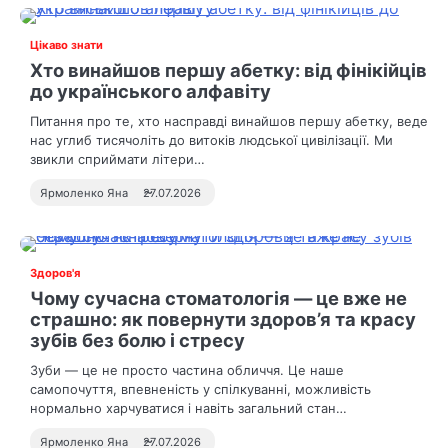
Цікаво знати
Хто винайшов першу абетку: від фінікійців
до українського алфавіту
Питання про те, хто насправді винайшов першу абетку, веде
нас углиб тисячоліть до витоків людської цивілізації. Ми
звикли сприймати літери…
Ярмоленко Яна
27.07.2026
Здоров'я
Чому сучасна стоматологія — це вже не
страшно: як повернути здоров’я та красу
зубів без болю і стресу
Зуби — це не просто частина обличчя. Це наше
самопочуття, впевненість у спілкуванні, можливість
нормально харчуватися і навіть загальний стан…
Ярмоленко Яна
27.07.2026