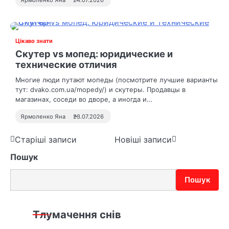
Ярмоленко Яна
24.07.2026
Цікаво знати
Скутер vs мопед: юридические и
технические отличия
Многие люди путают мопеды (посмотрите лучшие варианты
тут: dvako.com.ua/mopedy/) и скутеры. Продавцы в
магазинах, соседи во дворе, а иногда и…
Ярмоленко Яна
23.07.2026
Н
Старіші записи
Новіші записи
Пошук
а
в
Пошук
і
г
Тлумачення снів