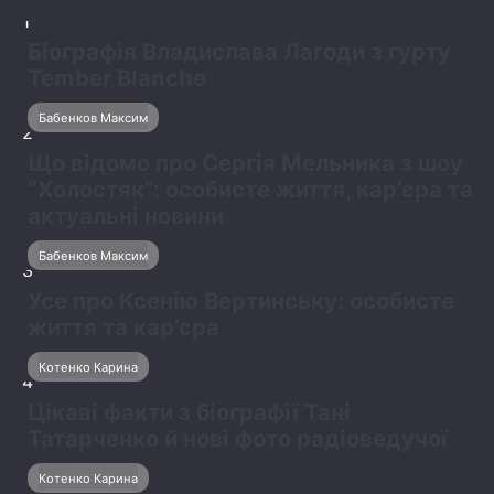
1
Біографія Владислава Лагоди з гурту
Tember Blanche
Бабенков Максим
2
Що відомо про Сергія Мельника з шоу
“Холостяк”: особисте життя, кар’єра та
актуальні новини
Бабенков Максим
3
Усе про Ксенію Вертинську: особисте
життя та кар’єра
Котенко Карина
4
Цікаві факти з біографії Тані
Татарченко й нові фото радіоведучої
Котенко Карина