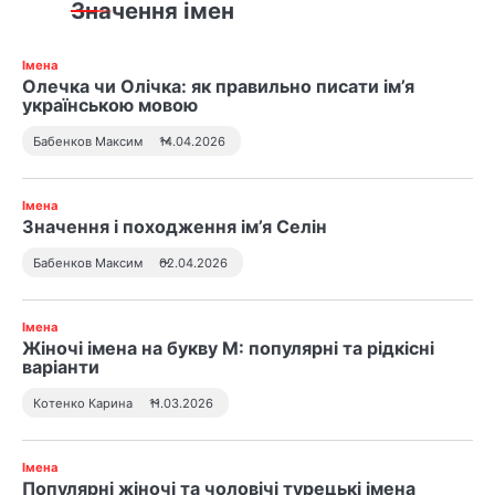
Значення імен
и
Імена
Олечка чи Олічка: як правильно писати ім’я
українською мовою
Бабенков Максим
14.04.2026
Імена
Значення і походження ім’я Селін
Бабенков Максим
02.04.2026
Імена
Жіночі імена на букву М: популярні та рідкісні
варіанти
Котенко Карина
11.03.2026
Імена
Популярні жіночі та чоловічі турецькі імена