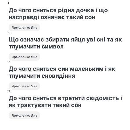
а
1
До чого сниться рідна дочка і що
ц
насправді означає такий сон
і
Ярмоленко Яна
2
я
Що означає збирати яйця уві сні та як
з
тлумачити символ
а
Ярмоленко Яна
3
з
До чого сниться син маленьким і як
а
тлумачити сновидіння
п
Ярмоленко Яна
4
и
До чого сниться втратити свідомість і
як трактувати такий сон
с
а
Ярмоленко Яна
м