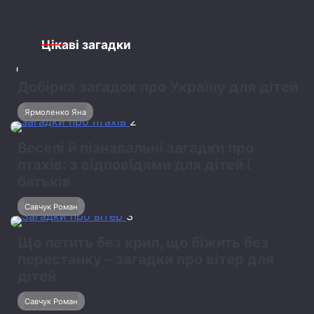
Цікаві загадки
1
Добірка загадок про Україну для дітей
Ярмоленко Яна
2
Веселі й пізнавальні загадки про
птахів: з відповідями для дітей і
батьків
Савчук Роман
3
Що летить без крил, що біжить без
перестанку – загадки про вітер для
дітей
Савчук Роман