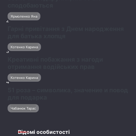
сподобаються
Ярмоленко Яна
2
Гарні привітання з Днем народження
для батька хлопця
Котенко Карина
3
Креативні побажання з нагоди
отримання водійських прав
Котенко Карина
4
51 роза – символика, значение и повод
для подарка
Чабанюк Тарас
Відомі особистості