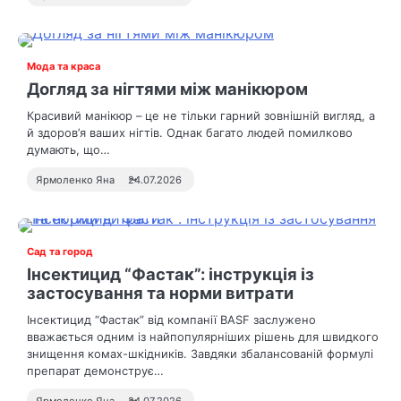
Мода та краса
Догляд за нігтями між манікюром
Красивий манікюр – це не тільки гарний зовнішній вигляд, а
й здоров’я ваших нігтів. Однак багато людей помилково
думають, що…
Ярмоленко Яна
24.07.2026
Сад та город
Інсектицид “Фастак”: інструкція із
застосування та норми витрати
Інсектицид “Фастак” від компанії BASF заслужено
вважається одним із найпопулярніших рішень для швидкого
знищення комах-шкідників. Завдяки збалансованій формулі
препарат демонструє…