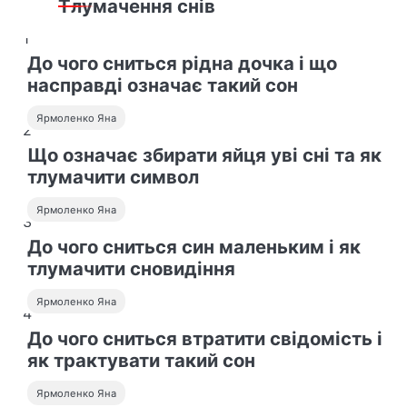
Тлумачення снів
1
До чого сниться рідна дочка і що
насправді означає такий сон
Ярмоленко Яна
2
Що означає збирати яйця уві сні та як
тлумачити символ
Ярмоленко Яна
3
До чого сниться син маленьким і як
тлумачити сновидіння
Ярмоленко Яна
4
До чого сниться втратити свідомість і
як трактувати такий сон
Ярмоленко Яна