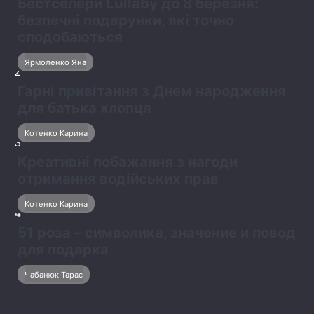
Бестселери Lullaby до 8 березня:
безпечні подарунки, які точно
сподобаються
Ярмоленко Яна
2
Гарні привітання з Днем народження
для батька хлопця
Котенко Карина
3
Креативні побажання з нагоди
отримання водійських прав
Котенко Карина
4
51 роза – символика, значение и повод
для подарка
Чабанюк Тарас