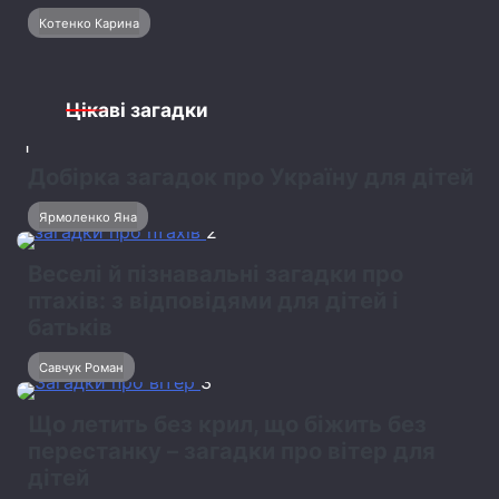
Котенко Карина
Цікаві загадки
1
Добірка загадок про Україну для дітей
Ярмоленко Яна
2
Веселі й пізнавальні загадки про
птахів: з відповідями для дітей і
батьків
Савчук Роман
3
Що летить без крил, що біжить без
перестанку – загадки про вітер для
дітей