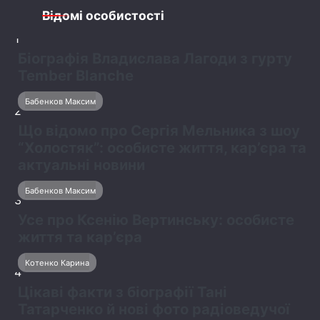
Відомі особистості
1
Біографія Владислава Лагоди з гурту
Tember Blanche
Бабенков Максим
2
Що відомо про Сергія Мельника з шоу
“Холостяк”: особисте життя, кар’єра та
актуальні новини
Бабенков Максим
3
Усе про Ксенію Вертинську: особисте
життя та кар’єра
Котенко Карина
4
Цікаві факти з біографії Тані
Татарченко й нові фото радіоведучої