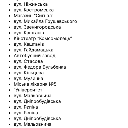
вул. Ніжинська
вул. Костромська
Магазин “Сигнал”
вул. Михайла Грушевського
вул. Звенигородська
вул. Каштанів
Кінотеатр “Комсомолець”
вул. Каштанів
вул. Гайдамацька
Автобусний завод
вул. Стасова
вул. Федора Бульбенка
вул. Кільцева
вул. Музична
Міська лікарня №5
“Університет”
вул. Мальовнича
вул. Дніпробудівська
вул. Рєпіна
вул. Рєпіна
вул. Дніпробудівська
вул. Мальовнича