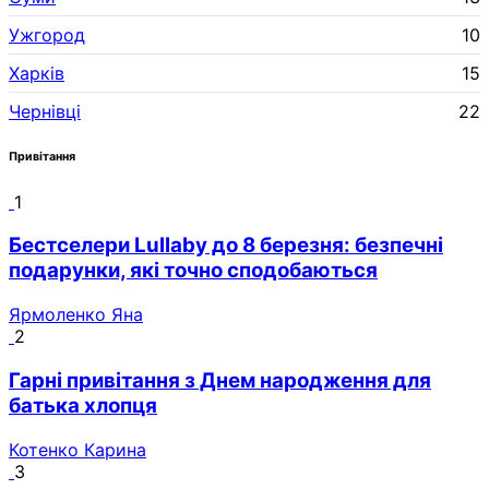
Ужгород
10
Харків
15
Чернівці
22
Привітання
1
Бестселери Lullaby до 8 березня: безпечні
подарунки, які точно сподобаються
Ярмоленко Яна
2
Гарні привітання з Днем народження для
батька хлопця
Котенко Карина
3