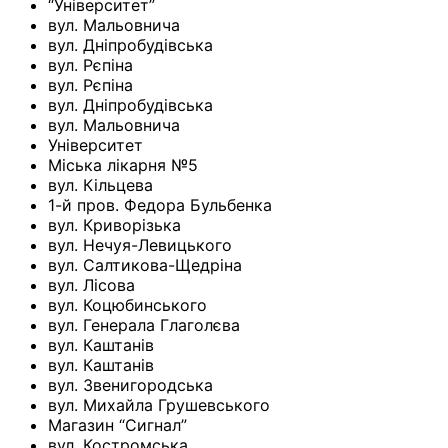
“Університет”
вул. Мальовнича
вул. Дніпробудівська
вул. Рєпіна
вул. Рєпіна
вул. Дніпробудівська
вул. Мальовнича
Університет
Міська лікарня №5
вул. Кільцева
1-й пров. Федора Бульбенка
вул. Криворізька
вул. Нечуя-Левицького
вул. Салтикова-Щедріна
вул. Лісова
вул. Коцюбинського
вул. Генерала Глаголєва
вул. Каштанів
вул. Каштанів
вул. Звенигородська
вул. Михайла Грушевського
Магазин “Сигнал”
вул. Костромська