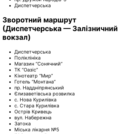
Диспетчерська
Зворотний маршрут
(Диспетчерська — Залізничний
вокзал)
Диспетчерська
Поліклініка
Магазин “Сонячний”
ТК “Оазіс”
Кінотеатр “Мир”
Готель “Монтана”
пр. Наддніпрянський
Єлизаветівська розвилка
с. Нова Курилівка
с. Стара Курилівка
Острів Кривець
вул. Набережна
Затока
Міська лікарня №5