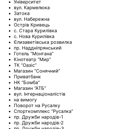
Університет
вул. Кармелюка
Затока
вул. Набережна
Острів Кривець
с. Стара Курилівка
с. Нова Курилівка
Єлизаветівська розвилка
пр. Наддніпрянський
Готель “Монтана”
Кінотеатр “Мир”
ТК “Оазіс”
Магазин “Сонячний”
Приватбанк
НК “Бомба”
Магазин “АТБ”
вул. Інтернаціоналістів
на вимогу
Поворот на Русалку
Спорткомплекс “Русалка”
пр. Дружби народів-1
пр. Дружби народів-2
пр. Дружби народів-3