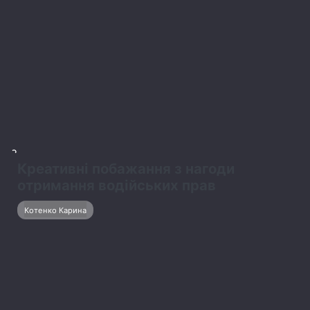
4
51 роза – символика, значение и повод
для подарка
Чабанюк Тарас
Відомі особистості