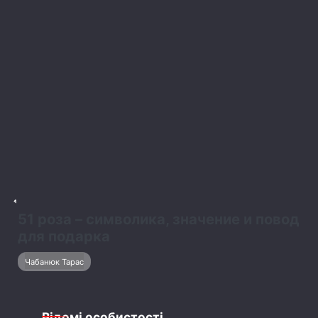
1
Біографія Владислава Лагоди з гурту
Tember Blanche
Бабенков Максим