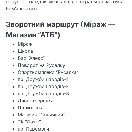
покупок і поїздок мешканців центральної частини
Кам’янського.
Зворотний маршрут (Міраж —
Магазин “АТБ”)
Міраж
Школа
Бар “Алекс”
Поворот на Русалку
Спорткомплекс “Русалка”
пр. Дружби народів-1
пр. Дружби народів-2
пр. Дружби народів-3
Диспетчерська
Поліклініка
Магазин “Сонячний”
ТК “Оазіс”
пр. Перемоги