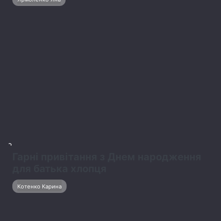
2
Гарні привітання з Днем народження
для батька хлопця
Котенко Карина
3
Креативні побажання з нагоди
отримання водійських прав
Котенко Карина