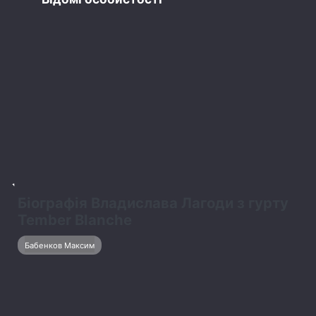
2
Що відомо про Сергія Мельника з шоу
“Холостяк”: особисте життя, кар’єра та
актуальні новини
Бабенков Максим
3
Усе про Ксенію Вертинську: особисте