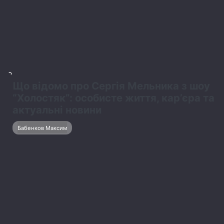
життя та кар’єра
Котенко Карина
4
Цікаві факти з біографії Тані
Татарченко й нові фото радіоведучої
Котенко Карина