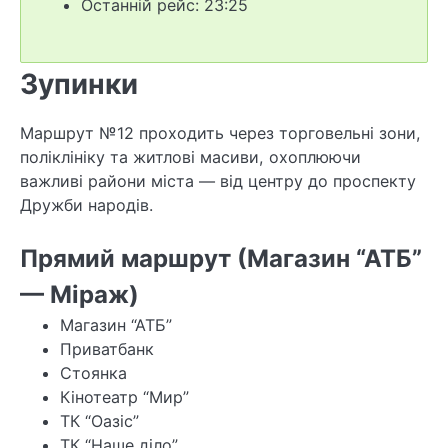
Останній рейс: 23:25
Зупинки
Маршрут №12 проходить через торговельні зони,
поліклініку та житлові масиви, охоплюючи
важливі райони міста — від центру до проспекту
Дружби народів.
Прямий маршрут (Магазин “АТБ”
— Міраж)
Магазин “АТБ”
Приватбанк
Стоянка
Кінотеатр “Мир”
ТК “Оазіс”
ТК “Наше діло”