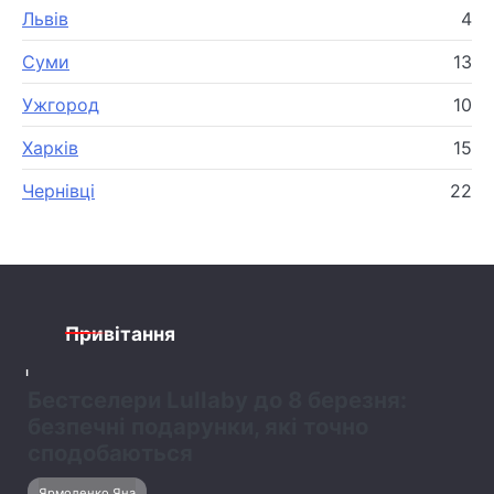
Львів
4
Суми
13
Ужгород
10
Харків
15
Чернівці
22
Привітання
1
Бестселери Lullaby до 8 березня:
безпечні подарунки, які точно
сподобаються
Ярмоленко Яна