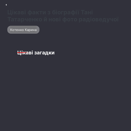
Ярмоленко Яна
2
Веселі й пізнавальні загадки про
птахів: з відповідями для дітей і
батьків
Савчук Роман