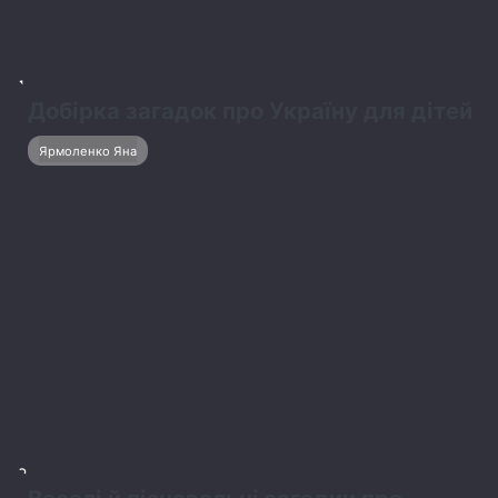
3
Що летить без крил, що біжить без
перестанку – загадки про вітер для
дітей
Савчук Роман
Всі права збережені © 2026, info@usap.org.ua