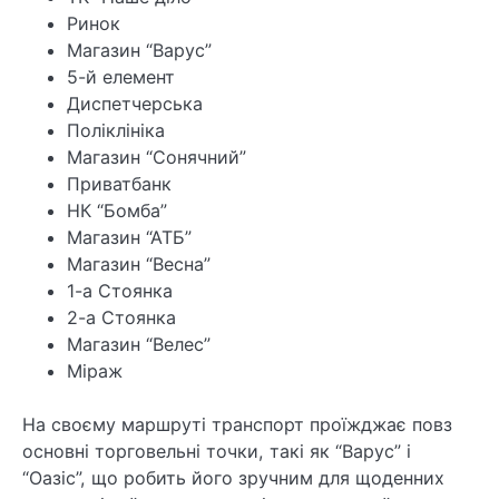
Ринок
Магазин “Варус”
5-й елемент
Диспетчерська
Поліклініка
Магазин “Сонячний”
Приватбанк
НК “Бомба”
Магазин “АТБ”
Магазин “Весна”
1-а Стоянка
2-а Стоянка
Магазин “Велес”
Міраж
На своєму маршруті транспорт проїжджає повз
основні торговельні точки, такі як “Варус” і
“Оазіс”, що робить його зручним для щоденних