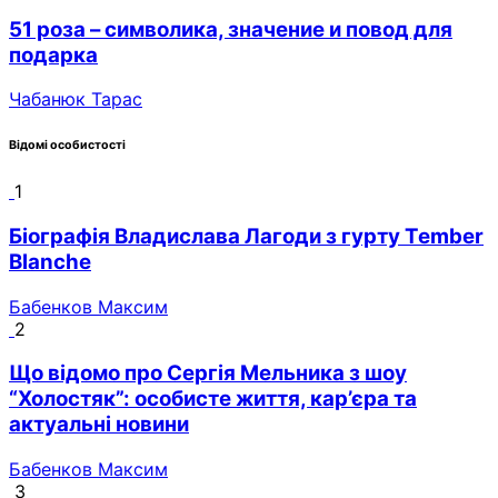
51 роза – символика, значение и повод для
подарка
Чабанюк Тарас
Відомі особистості
1
Біографія Владислава Лагоди з гурту Tember
Blanche
Бабенков Максим
2
Що відомо про Сергія Мельника з шоу
“Холостяк”: особисте життя, кар’єра та
актуальні новини
Бабенков Максим
3