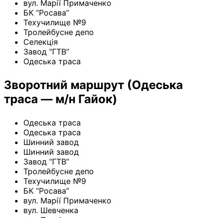
вул. Марії Примаченко
БК “Росава”
Техучилище №9
Тролейбусне депо
Селекція
Завод “ГТВ”
Одеська траса
Зворотний маршрут (Одеська
траса — м/н Гайок)
Одеська траса
Одеська траса
Шинний завод
Шинний завод
Завод “ГТВ”
Тролейбусне депо
Техучилище №9
БК “Росава”
вул. Марії Примаченко
вул. Шевченка