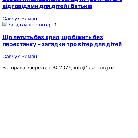
відповідями для дітей і батьків
Савчук Роман
3
Що летить без крил, що біжить без
перестанку – загадки про вітер для дітей
Савчук Роман
Всі права збережені © 2026, info@usap.org.ua