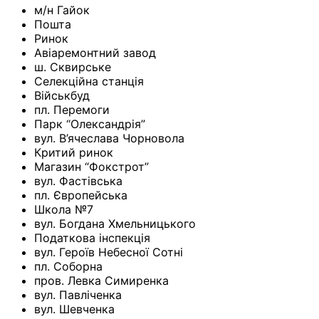
м/н Гайок
Пошта
Ринок
Авіаремонтний завод
ш. Сквирське
Селекційна станція
Військбуд
пл. Перемоги
Парк “Олександрія”
вул. В’ячеслава Чорновола
Критий ринок
Магазин “Фокстрот”
вул. Фастівська
пл. Європейська
Школа №7
вул. Богдана Хмельницького
Податкова інспекція
вул. Героїв Небесної Сотні
пл. Соборна
пров. Левка Симиренка
вул. Павліченка
вул. Шевченка