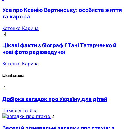
Усе про Ксенію Вертинську: особисте життя
та кар’єра
Котенко Карина
4
Цікаві факти з біографії Тані Татарченко й
нові фото радіоведучої
Котенко Карина
Цікаві загадки
1
Добірка загадок про Україну для дітей
Ярмоленко Яна
2
Веселі й пізнавальні загадки про птахів: з