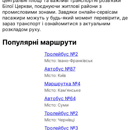
центральні площі та важливі транспортні розв’язки
Білої Церкви, поєднуючи житлові райони з
промисловими зонами. Завдяки онлайн-сервісам
пасажири можуть у будь-який момент перевірити, де
зараз транспорт і ознайомитися з актуальним
розкладом руху.
Популярні маршрути
Тролейбус №2
Місто: Івано-Франківськ
Автобус №87
Місто: Київ
Маршрутка №4
Місто: Кам’янське
Автобус №64
Місто: Суми
Тролейбус №2
Місто: Чернівці
Тролейбус №3