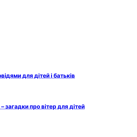
овідями для дітей і батьків
– загадки про вітер для дітей