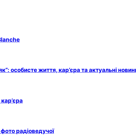
Blanche
к”: особисте життя, кар’єра та актуальні новин
 кар’єра
і фото радіоведучої