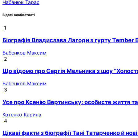
Чабанюк Тарас
Відомі особистості
1
Біографія Владислава Лагоди з гурту Tember 
Бабенков Максим
2
Що відомо про Сергія Мельника з шоу “Холостя
Бабенков Максим
3
Усе про Ксенію Вертинську: особисте життя та
Котенко Карина
4
Цікаві факти з біографії Тані Татарченко й нов