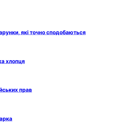
дарунки, які точно сподобаються
ка хлопця
йських прав
дарка