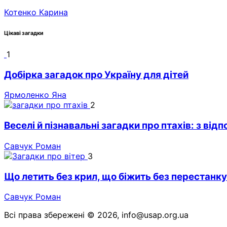
Котенко Карина
Цікаві загадки
1
Добірка загадок про Україну для дітей
Ярмоленко Яна
2
Веселі й пізнавальні загадки про птахів: з відп
Савчук Роман
3
Що летить без крил, що біжить без перестанку 
Савчук Роман
Всі права збережені © 2026, info@usap.org.ua